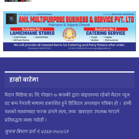
हाम्रो बारेमा
मैदान मिडिया प्रा. लि. पाेखरा-७ कास्की द्वारा संञ्चालनमा रहेको मैदान न्युज
डट कम नेपाली भाषामा प्रकाशित हुने डिजिटल अनलाइन पत्रिका हो । हामी
यसको माध्यमबाट फरक ढंगले सत्य, तथ्य खवरहरु उपलब्ध गराउने
प्रतिवद्धता व्यक्त गर्दछौं ।
सुचना बिभाग दर्ता नं. ४३६४-२०८०/८१