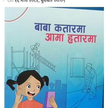
On
१६ माघ २०८१, बुधबार ००:०९