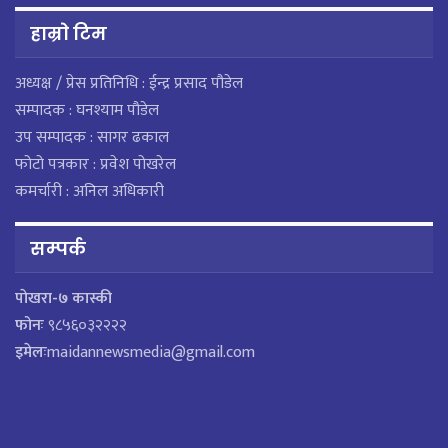
हाम्राे टिम
अध्यक्ष / प्रेस प्रतिनिधि : ईन्द्र प्रसाद पौडेल
सम्पादक : घनश्याम पौडेल
उप सम्पादक : सागर ढकाल
फोटो पत्रकार : प्रवेश पोखरेल
कमर्चारी : अनिल अधिकारी
सम्पर्क
पाेखरा-७ कास्की
फोनः
९८५६०३२२२२
इमेलः
maidannewsmedia@gmail.com