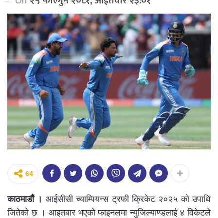
On
२५ फाल्गुन २०८१, आईतवार २३:०१
64
काठमाडौं ।
आईसीसी च्याम्पियन्स ट्रफी क्रिकेट २०२५ को उपाधि
जितेको छ । आइतबार भएको फाइनलमा न्युजिल्याण्डलाई ४ विकेटले