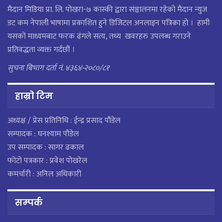
मैदान मिडिया प्रा. लि. पाेखरा-७ कास्की द्वारा संञ्चालनमा रहेको मैदान न्युज
डट कम नेपाली भाषामा प्रकाशित हुने डिजिटल अनलाइन पत्रिका हो । हामी
यसको माध्यमबाट फरक ढंगले सत्य, तथ्य खवरहरु उपलब्ध गराउने
प्रतिवद्धता व्यक्त गर्दछौं ।
सुचना बिभाग दर्ता नं. ४३६४-२०८०/८१
हाम्राे टिम
अध्यक्ष / प्रेस प्रतिनिधि : ईन्द्र प्रसाद पौडेल
सम्पादक : घनश्याम पौडेल
उप सम्पादक : सागर ढकाल
फोटो पत्रकार : प्रवेश पोखरेल
कमर्चारी : अनिल अधिकारी
सम्पर्क