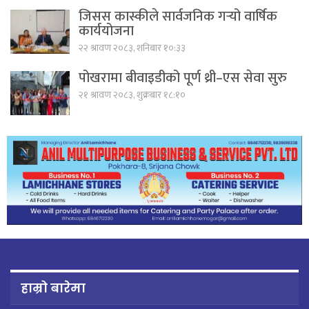
जिसस कास्कीले सार्वजनिक गर्‍यो वार्षिक
कार्ययोजना
२२ श्रावण २०८३, शनिबार १०:३३
पोखरामा बीवाइडीको पूर्ण थ्री–एस सेवा सुरु
२१ श्रावण २०८३, शुक्रबार १८:१०
हाम्रो बारेमा