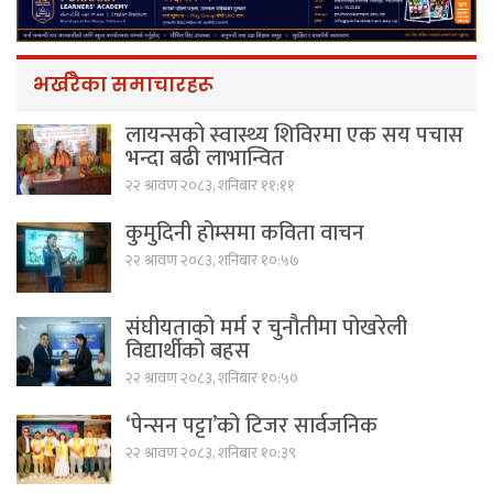
भर्खरैका समाचारहरू
लायन्सको स्वास्थ्य शिविरमा एक सय पचास
भन्दा बढी लाभान्वित
२२ श्रावण २०८३, शनिबार ११:११
कुमुदिनी होम्समा कविता वाचन
२२ श्रावण २०८३, शनिबार १०:५७
संघीयताको मर्म र चुनौतीमा पोखरेली
विद्यार्थीको बहस
२२ श्रावण २०८३, शनिबार १०:५०
‘पेन्सन पट्टा’को टिजर सार्वजनिक
२२ श्रावण २०८३, शनिबार १०:३९