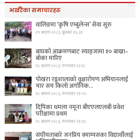
भर्खरैका समाचारहरू
वालिङमा ‘कृषि एम्बुलेन्स’ सेवा सुरु
१९ श्रावण २०८३, बुधबार १६:३१
बाघको आक्रमणबाट स्याङ्जामा १० बाख्रा–
बोका मारिए
१८ श्रावण २०८३, मंगलवार २२:१८
पोखरा रङ्गशालाको वृक्षारोपण अभियानलाई
चार सय किलो अर्गानिक…
१८ श्रावण २०८३, मंगलवार २१:५५
दिपिका धमला नमूना बीएएलएलबी प्रवेश
परीक्षामा प्रथम
१८ श्रावण २०८३, मंगलवार २१:४८
संघीयताबारे जनप्रिय क्याम्पसका विद्यार्थीलाई