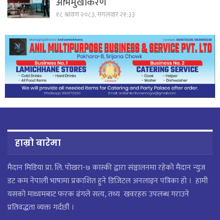
अभिमुखीकरण
१८ श्रावण २०८३, मंगलवार २१:३३
हाम्रो बारेमा
मैदान मिडिया प्रा. लि. पाेखरा-७ कास्की द्वारा संञ्चालनमा रहेको मैदान न्युज
डट कम नेपाली भाषामा प्रकाशित हुने डिजिटल अनलाइन पत्रिका हो । हामी
यसको माध्यमबाट फरक ढंगले सत्य, तथ्य खवरहरु उपलब्ध गराउने
प्रतिवद्धता व्यक्त गर्दछौं ।