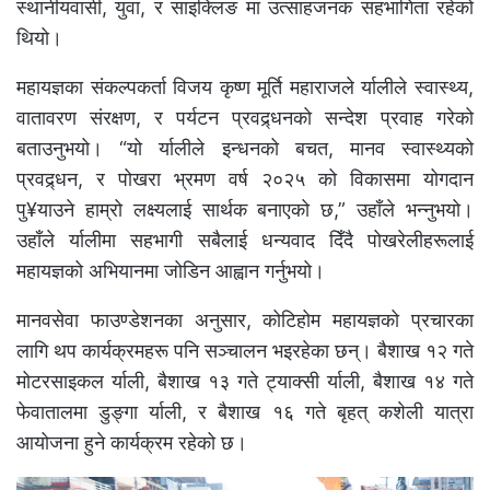
स्थानीयवासी, युवा, र साइक्लिङ मा उत्साहजनक सहभागिता रहेको
थियो।
महायज्ञका संकल्पकर्ता विजय कृष्ण मूर्ति महाराजले र्यालीले स्वास्थ्य,
वातावरण संरक्षण, र पर्यटन प्रवद्र्धनको सन्देश प्रवाह गरेको
बताउनुभयो। “यो र्यालीले इन्धनको बचत, मानव स्वास्थ्यको
प्रवद्र्धन, र पोखरा भ्रमण वर्ष २०२५ को विकासमा योगदान
पु¥याउने हाम्रो लक्ष्यलाई सार्थक बनाएको छ,” उहाँले भन्नुभयो।
उहाँले र्यालीमा सहभागी सबैलाई धन्यवाद दिँदै पोखरेलीहरूलाई
महायज्ञको अभियानमा जोडिन आह्वान गर्नुभयो।
मानवसेवा फाउण्डेशनका अनुसार, कोटिहोम महायज्ञको प्रचारका
लागि थप कार्यक्रमहरू पनि सञ्चालन भइरहेका छन्। बैशाख १२ गते
मोटरसाइकल र्याली, बैशाख १३ गते ट्याक्सी र्याली, बैशाख १४ गते
फेवातालमा डुङ्गा र्याली, र बैशाख १६ गते बृहत् कशेली यात्रा
आयोजना हुने कार्यक्रम रहेको छ।