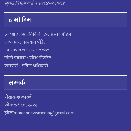
सुचना बिभाग दर्ता नं. ४३६४-२०८०/८१
हाम्राे टिम
अध्यक्ष / प्रेस प्रतिनिधि : ईन्द्र प्रसाद पौडेल
सम्पादक : घनश्याम पौडेल
उप सम्पादक : सागर ढकाल
फोटो पत्रकार : प्रवेश पोखरेल
कमर्चारी : अनिल अधिकारी
सम्पर्क
पाेखरा-७ कास्की
फोनः
९८५६०३२२२२
इमेलः
maidannewsmedia@gmail.com