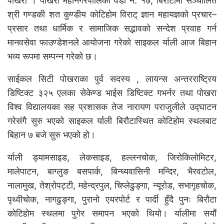
पोखरा । पोखरा महानगरपालिका वडा नं. १७, बिरौटामा सञ्चालित
श्री गण्डकी शत कुण्डीय कोटिहोम विराट् ज्ञान महायज्ञको प्रचार–
प्रसार तथा धार्मिक र सामाजिक सद्भावको सन्देश प्रवाह गर्न
मानवसेवा फाउण्डेशनले आयोजना गरेको साइकल र्याली आज बिहान
भव्य रूपमा सम्पन्न गरेको छ।
साईकल सिटी पोखराका पुर्व सदस्य , लायन्स अन्तरराष्ट्रिय
डिष्टिक्ट ३२५ एलका सेकेण्ड भाईस डिष्टिक्ट गभर्नर तथा पोखरा
विश्व विद्यालयका सह प्रशासक तेज नारायण पराजुलीले उद्घाटन
गरेसंगै सुरु भएको साइकल र्याली बिरौटास्थित कोटिहोम स्थलबाट
बिहान ७ बजे सुरु भएको हो।
र्याली ड्यामसाइड, लेकसाइड, हल्लनचोक, जिरोकिलोमिटर,
मालेपाटन, बाग्लुङ बसपार्क, बिन्ध्यवासिनी मन्दिर, भैरवटोल,
नालामुख, तेश्रोपट्टी, महेन्द्रपुल, चिप्लेढुङ्गा, न्यूरोड, सभागृहचोक,
पृथ्वीचोक, नागढुङ्गा, पुरानो एयरपोर्ट र पार्दी हुँदै पुनः बिरौटा
कोटिहोम स्थलमा पुगेर समापन भएको थियो। र्यालीमा सयौं