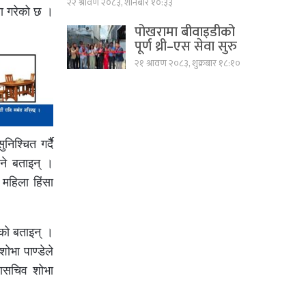
२२ श्रावण २०८३, शनिबार १०:३३
ा गरेको छ ।
पोखरामा बीवाइडीको
पूर्ण थ्री–एस सेवा सुरु
२१ श्रावण २०८३, शुक्रबार १८:१०
श्चित गर्दैै
ुने बताइन् ।
र महिला हिंसा
ाएको बताइन् ।
शोभा पाण्डेले
हासचिव शोभा