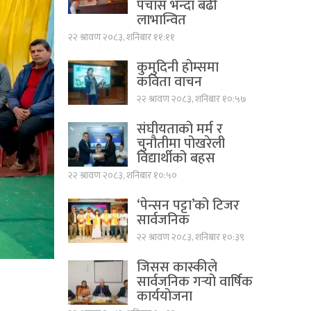
पचास भन्दा बढी
लाभान्वित
२२ श्रावण २०८३, शनिबार ११:११
कुमुदिनी होम्समा
कविता वाचन
२२ श्रावण २०८३, शनिबार १०:५७
संघीयताको मर्म र
चुनौतीमा पोखरेली
विद्यार्थीको बहस
२२ श्रावण २०८३, शनिबार १०:५०
‘पेन्सन पट्टा’को टिजर
सार्वजनिक
२२ श्रावण २०८३, शनिबार १०:३९
जिसस कास्कीले
सार्वजनिक गर्‍यो वार्षिक
कार्ययोजना