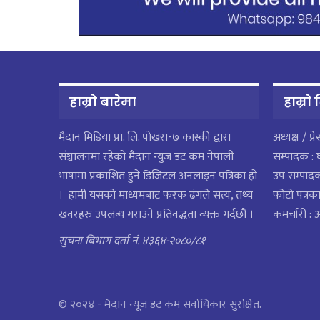
हाम्रो बारेमा
हाम्राे
मैदान मिडिया प्रा. लि. पाेखरा-७ कास्की द्वारा
अध्यक्ष / प्र
संञ्चालनमा रहेको मैदान न्युज डट कम नेपाली
सम्पादक : 
भाषामा प्रकाशित हुने डिजिटल अनलाइन पत्रिका हो
उप सम्पाद
। हामी यसको माध्यमबाट फरक ढंगले सत्य, तथ्य
फोटो पत्रका
खवरहरु उपलब्ध गराउने प्रतिवद्धता व्यक्त गर्दछौं ।
कमर्चारी :
सुचना बिभाग दर्ता नं. ४३६४-२०८०/८१
© २०२४ - मैदान न्यूज डट कम सर्वाधिकार सुरक्षित.