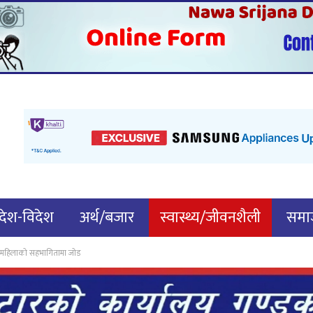
देश-विदेश
अर्थ/बजार
स्वास्थ्य/जीवनशैली
समाज
टनमा महिलाको सहभागितामा जोड