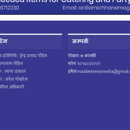
 टिम
सम्पर्क
ेस प्रतिनिधि : ईन्द्र प्रसाद पौडेल
पाेखरा-७ कास्की
घनश्याम पौडेल
फोनः
९८५६०३२२२२
क : सागर ढकाल
इमेलः
maidannewsmedia@gmail
र : प्रवेश पोखरेल
 अनिल अधिकारी