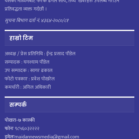
यसको माध्यमबाट फरक ढंगले सत्य, तथ्य खवरहरु उपलब्ध गराउने
प्रतिवद्धता व्यक्त गर्दछौं ।
सुचना बिभाग दर्ता नं. ४३६४-२०८०/८१
हाम्राे टिम
अध्यक्ष / प्रेस प्रतिनिधि : ईन्द्र प्रसाद पौडेल
सम्पादक : घनश्याम पौडेल
उप सम्पादक : सागर ढकाल
फोटो पत्रकार : प्रवेश पोखरेल
कमर्चारी : अनिल अधिकारी
सम्पर्क
पाेखरा-७ कास्की
फोनः
९८५६०३२२२२
इमेलः
maidannewsmedia@gmail.com