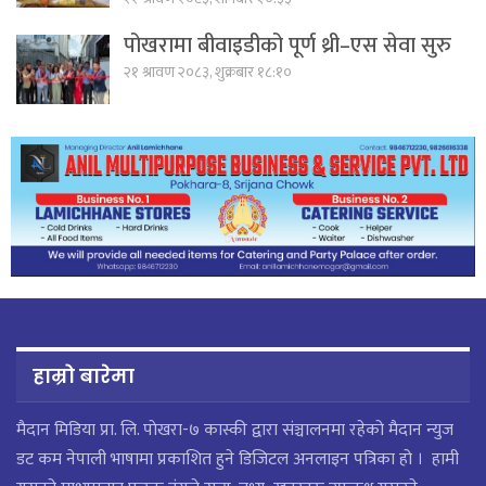
पोखरामा बीवाइडीको पूर्ण थ्री–एस सेवा सुरु
२१ श्रावण २०८३, शुक्रबार १८:१०
हाम्रो बारेमा
मैदान मिडिया प्रा. लि. पाेखरा-७ कास्की द्वारा संञ्चालनमा रहेको मैदान न्युज
डट कम नेपाली भाषामा प्रकाशित हुने डिजिटल अनलाइन पत्रिका हो । हामी