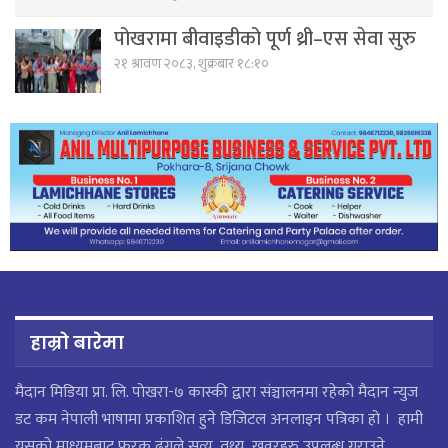
पोखरामा बीवाइडीको पूर्ण थ्री–एस सेवा सुरु
२१ श्रावण २०८३, शुक्रबार १८:१०
हाम्रो बारेमा
मैदान मिडिया प्रा. लि. पाेखरा-७ कास्की द्वारा संञ्चालनमा रहेको मैदान न्युज
डट कम नेपाली भाषामा प्रकाशित हुने डिजिटल अनलाइन पत्रिका हो । हामी
यसको माध्यमबाट फरक ढंगले सत्य, तथ्य खवरहरु उपलब्ध गराउने