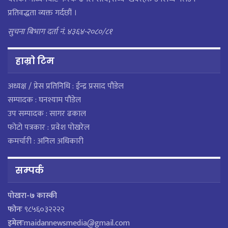
प्रतिवद्धता व्यक्त गर्दछौं ।
सुचना बिभाग दर्ता नं. ४३६४-२०८०/८१
हाम्राे टिम
अध्यक्ष / प्रेस प्रतिनिधि : ईन्द्र प्रसाद पौडेल
सम्पादक : घनश्याम पौडेल
उप सम्पादक : सागर ढकाल
फोटो पत्रकार : प्रवेश पोखरेल
कमर्चारी : अनिल अधिकारी
सम्पर्क
पाेखरा-७ कास्की
फोनः
९८५६०३२२२२
इमेलः
maidannewsmedia@gmail.com