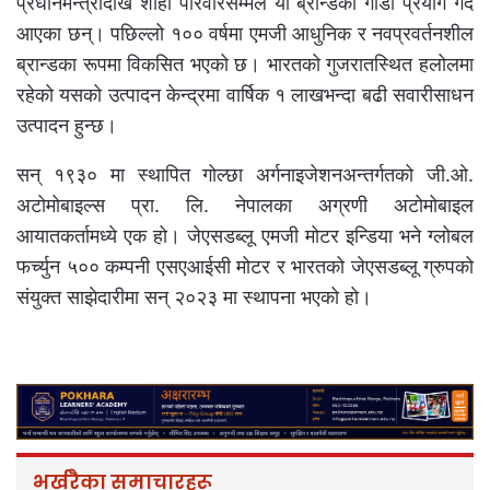
प्रधानमन्त्रीदेखि शाही परिवारसम्मले यो ब्रान्डका गाडी प्रयोग गर्दै
आएका छन्। पछिल्लो १०० वर्षमा एमजी आधुनिक र नवप्रवर्तनशील
ब्रान्डका रूपमा विकसित भएको छ। भारतको गुजरातस्थित हलोलमा
रहेको यसको उत्पादन केन्द्रमा वार्षिक १ लाखभन्दा बढी सवारीसाधन
उत्पादन हुन्छ।
सन् १९३० मा स्थापित गोल्छा अर्गनाइजेशनअन्तर्गतको जी.ओ.
अटोमोबाइल्स प्रा. लि. नेपालका अग्रणी अटोमोबाइल
आयातकर्तामध्ये एक हो। जेएसडब्लू एमजी मोटर इन्डिया भने ग्लोबल
फर्च्युन ५०० कम्पनी एसएआईसी मोटर र भारतको जेएसडब्लू ग्रुपको
संयुक्त साझेदारीमा सन् २०२३ मा स्थापना भएको हो।
भर्खरैका समाचारहरू