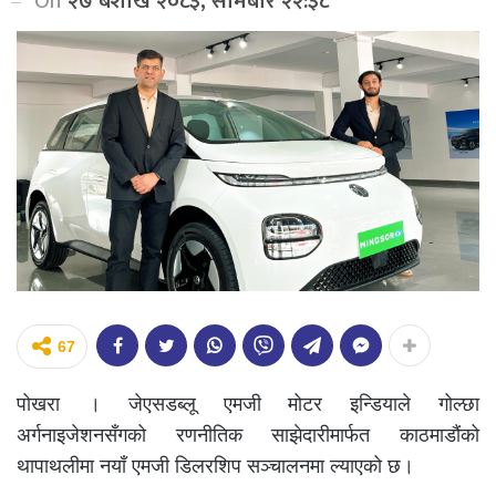
On
२७ बैशाख २०८३, सोमबार २२:३८
67
पोखरा । जेएसडब्लू एमजी मोटर इन्डियाले गोल्छा
अर्गनाइजेशनसँगको रणनीतिक साझेदारीमार्फत काठमाडौंको
थापाथलीमा नयाँ एमजी डिलरशिप सञ्चालनमा ल्याएको छ।