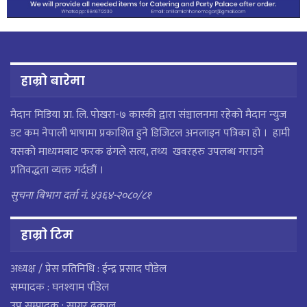
हाम्रो बारेमा
मैदान मिडिया प्रा. लि. पाेखरा-७ कास्की द्वारा संञ्चालनमा रहेको मैदान न्युज
डट कम नेपाली भाषामा प्रकाशित हुने डिजिटल अनलाइन पत्रिका हो । हामी
यसको माध्यमबाट फरक ढंगले सत्य, तथ्य खवरहरु उपलब्ध गराउने
प्रतिवद्धता व्यक्त गर्दछौं ।
सुचना बिभाग दर्ता नं. ४३६४-२०८०/८१
हाम्राे टिम
अध्यक्ष / प्रेस प्रतिनिधि : ईन्द्र प्रसाद पौडेल
सम्पादक : घनश्याम पौडेल
उप सम्पादक : सागर ढकाल