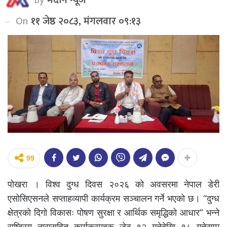
On
११ जेष्ठ २०८३, मंगलवार ०९:१३
99
पोखरा । विश्व दुग्ध दिवस २०२६ को अवसरमा नेपाल डेरी
एसोसिएसनले सप्ताहव्यापी कार्यक्रम सञ्चालन गर्ने भएको छ। “दुग्ध
क्षेत्रको दिगो विकासः पोषण सुरक्षा र आर्थिक समृद्धिको आधार” भन्ने
राष्ट्रिय नारासहित कार्यक्रमहरू जेठ १२ गतेदेखि १८ गतेसम्म