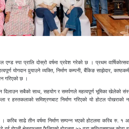
एण्ड स्पा प्रालि दोस्रो वर्षमा प्रवेश गरेको छ । प्रथम वार्षिकोत
्ण योगदान पुर्‍याउने व्यक्ति, निर्माण कम्पनी, बैंकिङ साझेदार, काष्ठकर्
मान गरिएको छ ।
दिलाउन सबैको साथ, सहयोग र समर्पणले महत्वपूर्ण भूमिका खेलेको संस्
ाकला र हस्तकलाको समिश्रणबाट निर्माण गरिएको यो होटल पोखराको नय
ो । करिब साढे तीन वर्षमा निर्माण सम्पन्न भएको होटलमा करिब रु. १ 
े दुई रोपनी क्षेत्रफलमा फैलिएको होटलमा ५५ वटा सुविधासम्पन्न कोठा र