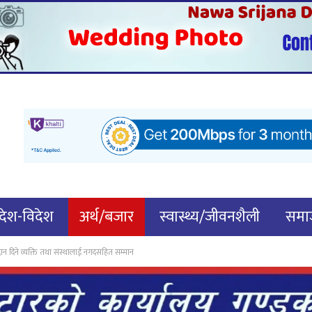
देश-विदेश
अर्थ/बजार
स्वास्थ्य/जीवनशैली
समाज
गदान दिने व्यक्ति तथा संस्थालाई नगदसहित सम्मान