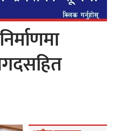
 निर्माणमा
ई नगदसहित