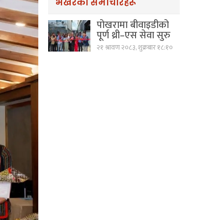
भर्खरैका समाचारहरू
पोखरामा बीवाइडीको
पूर्ण थ्री–एस सेवा सुरु
२१ श्रावण २०८३, शुक्रबार १८:१०