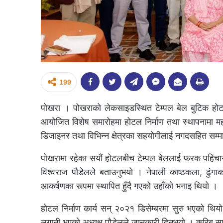
199
पोखरा । पोखराको लेकसाइडस्थित टेम्पल बेल बुटिक होटल 
आयोजित विशेष समारोहमा होटल निर्माण तथा स्थापनामा महत्वपूर
डिजाइनर तथा विभिन्न क्षेत्रका सहयोगीलाई नगदसहित सम्
पोखरामा रहेका सयौं होटलबीच टेम्पल बेललाई फरक पहिचान 
विश्वराज पौडेलले बताउनुभयो । नेपाली काष्ठकला, ढुंग
आकर्षणका रूपमा स्थापित हुँदै गएको उहाँको भनाइ थियो ।
होटल निर्माण कार्य सन् २०२१ डिसेम्बरमा सुरु भएको थिय
लगानी भएको अध्यक्ष पौडेलले जानकारी दिनुभयो । करिब साढ