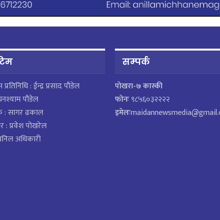
 टिम
सम्पर्क
ेस प्रतिनिधि : ईन्द्र प्रसाद पौडेल
पाेखरा-७ कास्की
घनश्याम पौडेल
फोनः
९८५६०३२२२२
क : सागर ढकाल
इमेलः
maidannewsmedia@gmail
र : प्रवेश पोखरेल
 अनिल अधिकारी