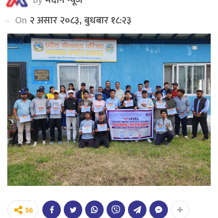
On
२ असार २०८३, बुधबार १८:२३
56