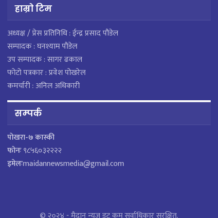
हाम्राे टिम
अध्यक्ष / प्रेस प्रतिनिधि : ईन्द्र प्रसाद पौडेल
सम्पादक : घनश्याम पौडेल
उप सम्पादक : सागर ढकाल
फोटो पत्रकार : प्रवेश पोखरेल
कमर्चारी : अनिल अधिकारी
सम्पर्क
पाेखरा-७ कास्की
फोनः
९८५६०३२२२२
इमेलः
maidannewsmedia@gmail.com
© २०२४ - मैदान न्यूज डट कम सर्वाधिकार सुरक्षित.