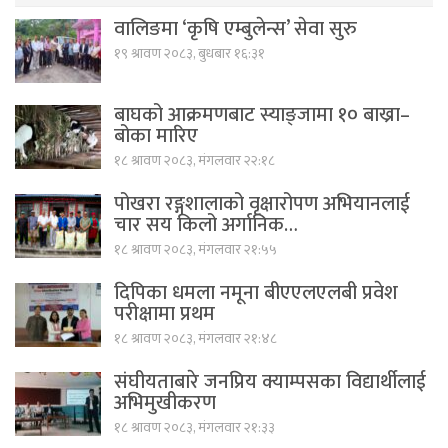
वालिङमा ‘कृषि एम्बुलेन्स’ सेवा सुरु
१९ श्रावण २०८३, बुधबार १६:३१
बाघको आक्रमणबाट स्याङ्जामा १० बाख्रा–
बोका मारिए
१८ श्रावण २०८३, मंगलवार २२:१८
पोखरा रङ्गशालाको वृक्षारोपण अभियानलाई
चार सय किलो अर्गानिक…
१८ श्रावण २०८३, मंगलवार २१:५५
दिपिका धमला नमूना बीएएलएलबी प्रवेश
परीक्षामा प्रथम
१८ श्रावण २०८३, मंगलवार २१:४८
संघीयताबारे जनप्रिय क्याम्पसका विद्यार्थीलाई
अभिमुखीकरण
१८ श्रावण २०८३, मंगलवार २१:३३