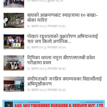
१९ श्रावण २०८३, बुधबार १६:३१
बाघको आक्रमणबाट स्याङ्जामा १० बाख्रा–
बोका मारिए
१८ श्रावण २०८३, मंगलवार २२:१८
पोखरा रङ्गशालाको वृक्षारोपण अभियानलाई
चार सय किलो अर्गानिक…
१८ श्रावण २०८३, मंगलवार २१:५५
दिपिका धमला नमूना बीएएलएलबी प्रवेश
परीक्षामा प्रथम
१८ श्रावण २०८३, मंगलवार २१:४८
संघीयताबारे जनप्रिय क्याम्पसका विद्यार्थीलाई
अभिमुखीकरण
१८ श्रावण २०८३, मंगलवार २१:३३