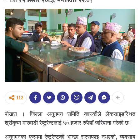
On
१५ असार २०८३, मंगलवार २२:०९
112
पोखरा । जिल्ला अनुगमन समिति कास्कीले लेकसाइडस्थित
श्रीकृष्ण मारवाडी रेष्टुरेन्टलाई ५० हजार रुपैयाँ जरिवाना गरेको छ।
अनुगमनका क्रममा रेष्टुरेन्टको भान्छा सरसफाइ नभएको, व्यवसाय