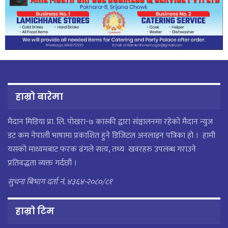
हाम्रो बारेमा
मैदान मिडिया प्रा. लि. पाेखरा-७ कास्की द्वारा संञ्चालनमा रहेको मैदान न्युज
डट कम नेपाली भाषामा प्रकाशित हुने डिजिटल अनलाइन पत्रिका हो । हामी
यसको माध्यमबाट फरक ढंगले सत्य, तथ्य खवरहरु उपलब्ध गराउने
प्रतिवद्धता व्यक्त गर्दछौं ।
सुचना बिभाग दर्ता नं. ४३६४-२०८०/८१
हाम्राे टिम