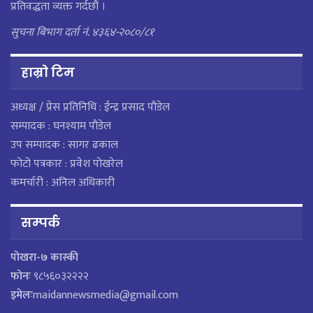
प्रतिवद्धता व्यक्त गर्दछौं ।
सुचना बिभाग दर्ता नं. ४३६४-२०८०/८१
हाम्राे टिम
अध्यक्ष / प्रेस प्रतिनिधि : ईन्द्र प्रसाद पौडेल
सम्पादक : घनश्याम पौडेल
उप सम्पादक : सागर ढकाल
फोटो पत्रकार : प्रवेश पोखरेल
कमर्चारी : अनिल अधिकारी
सम्पर्क
पाेखरा-७ कास्की
फोनः
९८५६०३२२२२
इमेलः
maidannewsmedia@gmail.com