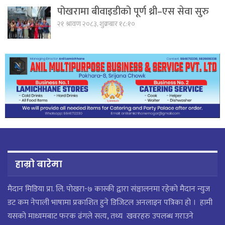
पोखरामा बीवाइडीको पूर्ण थ्री–एस सेवा सुरु
२१ श्रावण २०८३, शुक्रबार १८:१०
हाम्रो बारेमा
मैदान मिडिया प्रा. लि. पाेखरा-७ कास्की द्वारा संञ्चालनमा रहेको मैदान न्युज
डट कम नेपाली भाषामा प्रकाशित हुने डिजिटल अनलाइन पत्रिका हो । हामी
यसको माध्यमबाट फरक ढंगले सत्य, तथ्य खवरहरु उपलब्ध गराउने