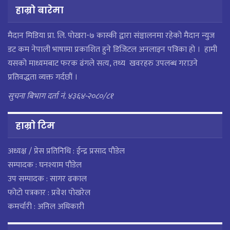
हाम्रो बारेमा
मैदान मिडिया प्रा. लि. पाेखरा-७ कास्की द्वारा संञ्चालनमा रहेको मैदान न्युज
डट कम नेपाली भाषामा प्रकाशित हुने डिजिटल अनलाइन पत्रिका हो । हामी
यसको माध्यमबाट फरक ढंगले सत्य, तथ्य खवरहरु उपलब्ध गराउने
प्रतिवद्धता व्यक्त गर्दछौं ।
सुचना बिभाग दर्ता नं. ४३६४-२०८०/८१
हाम्राे टिम
अध्यक्ष / प्रेस प्रतिनिधि : ईन्द्र प्रसाद पौडेल
सम्पादक : घनश्याम पौडेल
उप सम्पादक : सागर ढकाल
फोटो पत्रकार : प्रवेश पोखरेल
कमर्चारी : अनिल अधिकारी