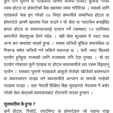
कुनै पनि घुमन्ते वा ग्राहकले आफ्नो बसियो एपबाट बुकिङ गरेको
रकम होटल वा होमस्टेको बैक खातामा जम्मा गरिदिन्छ । यसको लागि
ग्राहकले चेक इन गरेको २४ भित्र कम्पनीले सम्बन्धित होटल वा
होमस्टेले आफ्नै खातामा पैसा पाउने र यो सेवा वा प्लाटर्फम बनाईदिए
बापत होटल वा वासस्थानलाई प्रदान गर्ने रकमबाट १२ प्रतिसत
कम्पनीले सेवाशुल्क लिने गर्दछ । यही सेवा शुल्कमा नै भ्याट तथा
अन्य कर समावेश भएको हुन्छ । यसमा सजिलै बुकिङ क्यानसिल वा
रिफण्ड समेत सजिलै गर्न सकिने ब्यवस्था छ । फेरी भ्याट बिलको
प्रयोग हुनेहुदा राज्यको लागि राजश्वमा पनि टेवा पुग्दछ । यो एप
प्रयोग गरेबापत कुनै ग्राहक वा होटल ब्यावसायीले थप रकम दिइरहनु
प्रदैन । यसबाट घुमन्ते ग्राहकले आफुले रोजेको खोजेको बासस्थान
वा ब्यवस्थापन पाउछ भने ब्यवसायीले अन्जान वा सम्पर्क नरहेको
ग्राहक पाउछ । उता नेपाली शिक्षित बिज्ञ युवाहरुले नेपालमा नै बसेर
गरेको सेवा क्षेत्रको ब्यावसायबाट रोजगारी पाएका हुन्छन ।
सुरुवातीमा के हुन्छ ?
कुनै होटल, रिसोर्ट, एपार्टमेन्ट वा होमस्टेहरु जो पाहुना राख्न