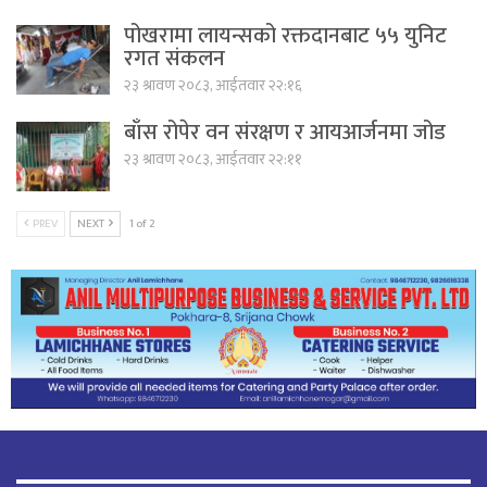
पोखरामा लायन्सको रक्तदानबाट ५५ युनिट
रगत संकलन
२३ श्रावण २०८३, आईतवार २२:१६
बाँस रोपेर वन संरक्षण र आयआर्जनमा जोड
२३ श्रावण २०८३, आईतवार २२:११
PREV
NEXT
1 of 2