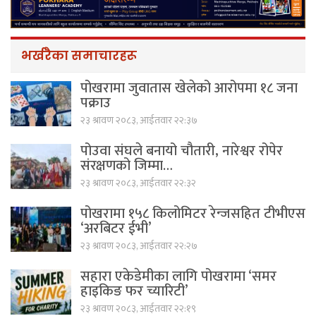
भर्खरैका समाचारहरू
पोखरामा जुवातास खेलेको आरोपमा १८ जना
पक्राउ
२३ श्रावण २०८३, आईतवार २२:३७
पोउवा संघले बनायो चौतारी, नारेश्वर रोपेर
संरक्षणको जिम्मा…
२३ श्रावण २०८३, आईतवार २२:३२
पोखरामा १५८ किलोमिटर रेन्जसहित टीभीएस
‘अरबिटर ईभी’
२३ श्रावण २०८३, आईतवार २२:२७
सहारा एकेडेमीका लागि पोखरामा ‘समर
हाइकिङ फर च्यारिटी’
२३ श्रावण २०८३, आईतवार २२:१९