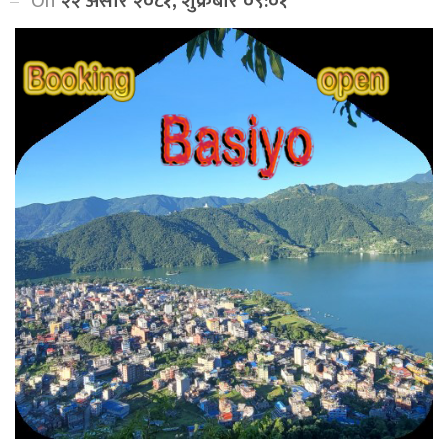
On
२२ असार २०८१, शुक्रबार ०९:०१