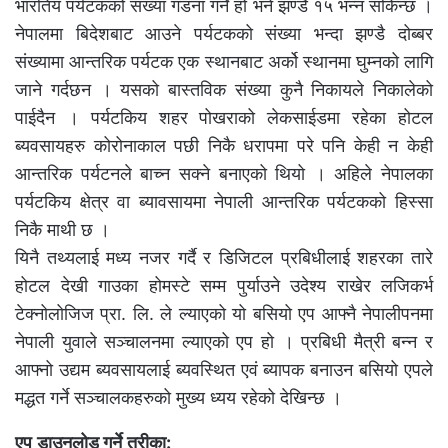
भारतिय पर्यटकको संख्या गडना गर्ने हो भने झण्डै १५ भन्न सकिन्छ ।
नेपालमा बिदेशबाट आउने पर्यटकको संख्या भन्दा झण्डै दोब्बर
संख्यामा आन्तरिक पर्यटक एक स्थानबाट अर्को स्थानमा घुम्नको लागि
जाने गर्दछन । यसको बास्तविक संख्या कुनै निकायले निकालेको
पाईदैन । पर्यटकिय शहर पोखराको लेकसाईडमा रहेका होटल
ब्यवसायहरु कोरोनाकाल पछी निकै धरापमा परे पनि केही न केही
आन्तरिक पर्यटनले बाच्न सक्ने बनाएको थियो । अहिले नेपालका
पर्यटकिय क्षेत्र वा ब्यावसायमा नेपाली आन्तरिक पर्यटकको हिस्सा
निकै माथी छ ।
यिनै तथ्यलाई मध्य नजर गर्दै र डिजिटल प्रबिधीलाई शहरका तारे
होटल देखी गाउका होमस्टे सम्म पुर्याउने उदेश्य राखेर लजिकर्भ
टेक्नोलोजिज प्रा. लि. ले ल्याएको यो बसियो एप आफ्नै नेपालीपनमा
नेपाली युवाले सञ्चालनमा ल्याएको एप हो । प्रबिधी मैत्री बन्न र
आफ्नो उद्यम ब्यवसायलाई ब्यवस्थित एवं ब्यापक बनाउन बसियो एपले
मद्धत गर्ने सञ्चालकहरुको मुख्य ध्यय रहेको देखिन्छ ।
एप
डाउनलोड
गर्ने
तरीका
: