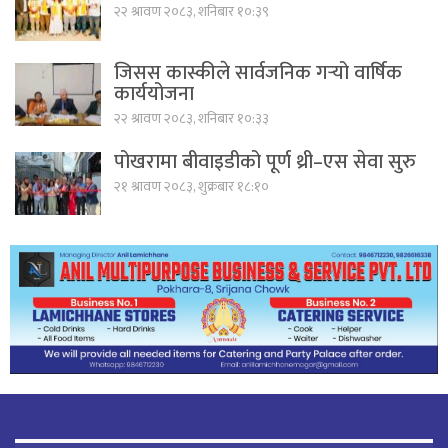
२२ श्रावण २०८३, शनिबार १०:३९
जिसस कास्कीले सार्वजनिक गर्‍यो वार्षिक
कार्ययोजना
२२ श्रावण २०८३, शनिबार १०:३३
पोखरामा बीवाइडीको पूर्ण थ्री–एस सेवा सुरु
२१ श्रावण २०८३, शुक्रबार १८:१०