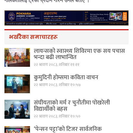
गोलकर्तालाई ट्रफी प्रदान गरिने उनले बताए ।
भर्खरैका समाचारहरू
लायन्सको स्वास्थ्य शिविरमा एक सय पचास
भन्दा बढी लाभान्वित
२२ श्रावण २०८३, शनिबार ११:११
कुमुदिनी होम्समा कविता वाचन
२२ श्रावण २०८३, शनिबार १०:५७
संघीयताको मर्म र चुनौतीमा पोखरेली
विद्यार्थीको बहस
२२ श्रावण २०८३, शनिबार १०:५०
‘पेन्सन पट्टा’को टिजर सार्वजनिक