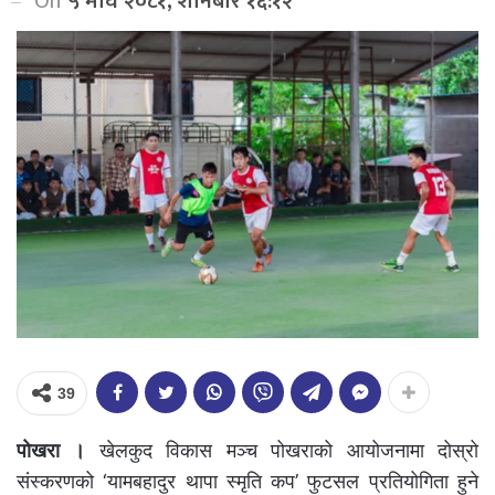
On
५ माघ २०८१, शनिबार १६:१२
39
पोखरा ।
खेलकुद विकास मञ्च पोखराको आयोजनामा दोस्रो
संस्करणको ‘यामबहादुर थापा स्मृति कप’ फुटसल प्रतियोगिता हुने