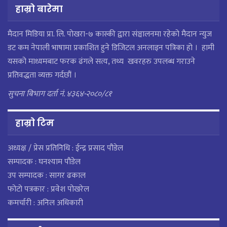
हाम्रो बारेमा
मैदान मिडिया प्रा. लि. पाेखरा-७ कास्की द्वारा संञ्चालनमा रहेको मैदान न्युज
डट कम नेपाली भाषामा प्रकाशित हुने डिजिटल अनलाइन पत्रिका हो । हामी
यसको माध्यमबाट फरक ढंगले सत्य, तथ्य खवरहरु उपलब्ध गराउने
प्रतिवद्धता व्यक्त गर्दछौं ।
सुचना बिभाग दर्ता नं. ४३६४-२०८०/८१
हाम्राे टिम
अध्यक्ष / प्रेस प्रतिनिधि : ईन्द्र प्रसाद पौडेल
सम्पादक : घनश्याम पौडेल
उप सम्पादक : सागर ढकाल
फोटो पत्रकार : प्रवेश पोखरेल
कमर्चारी : अनिल अधिकारी