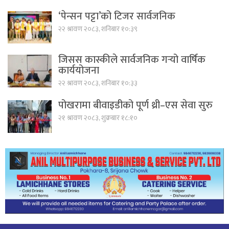
‘पेन्सन पट्टा’को टिजर सार्वजनिक
२२ श्रावण २०८३, शनिबार १०:३९
जिसस कास्कीले सार्वजनिक गर्‍यो वार्षिक
कार्ययोजना
२२ श्रावण २०८३, शनिबार १०:३३
पोखरामा बीवाइडीको पूर्ण थ्री–एस सेवा सुरु
२१ श्रावण २०८३, शुक्रबार १८:१०