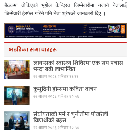
बैठकमा तोकिएको भूगोल केन्द्रित जिम्मेवारीमा नजाने नेतालाई
जिम्मेवारी हेरफेर गरिने पनि नेता श्रेष्ठले जानकारी दिए ।
भर्खरैका समाचारहरू
लायन्सको स्वास्थ्य शिविरमा एक सय पचास
भन्दा बढी लाभान्वित
२२ श्रावण २०८३, शनिबार ११:११
कुमुदिनी होम्समा कविता वाचन
२२ श्रावण २०८३, शनिबार १०:५७
संघीयताको मर्म र चुनौतीमा पोखरेली
विद्यार्थीको बहस
२२ श्रावण २०८३, शनिबार १०:५०