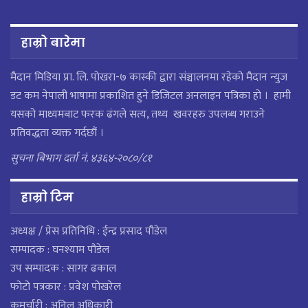
हाम्रो बारेमा
मैदान मिडिया प्रा. लि. पाेखरा-७ कास्की द्वारा संञ्चालनमा रहेको मैदान न्युज
डट कम नेपाली भाषामा प्रकाशित हुने डिजिटल अनलाइन पत्रिका हो । हामी
यसको माध्यमबाट फरक ढंगले सत्य, तथ्य खवरहरु उपलब्ध गराउने
प्रतिवद्धता व्यक्त गर्दछौं ।
सुचना बिभाग दर्ता नं. ४३६४-२०८०/८१
हाम्राे टिम
अध्यक्ष / प्रेस प्रतिनिधि : ईन्द्र प्रसाद पौडेल
सम्पादक : घनश्याम पौडेल
उप सम्पादक : सागर ढकाल
फोटो पत्रकार : प्रवेश पोखरेल
कमर्चारी : अनिल अधिकारी