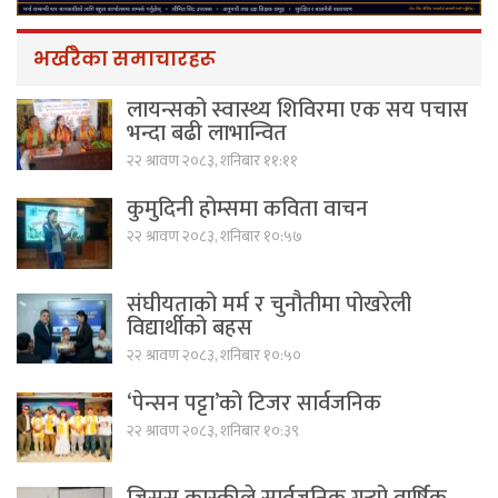
भर्खरैका समाचारहरू
लायन्सको स्वास्थ्य शिविरमा एक सय पचास
भन्दा बढी लाभान्वित
२२ श्रावण २०८३, शनिबार ११:११
कुमुदिनी होम्समा कविता वाचन
२२ श्रावण २०८३, शनिबार १०:५७
संघीयताको मर्म र चुनौतीमा पोखरेली
विद्यार्थीको बहस
२२ श्रावण २०८३, शनिबार १०:५०
‘पेन्सन पट्टा’को टिजर सार्वजनिक
२२ श्रावण २०८३, शनिबार १०:३९