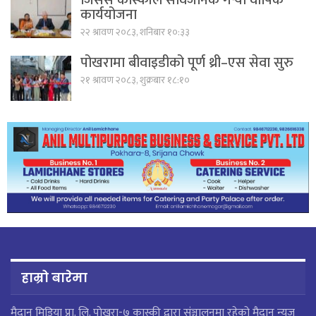
जिसस कास्कीले सार्वजनिक गर्‍यो वार्षिक
कार्ययोजना
२२ श्रावण २०८३, शनिबार १०:३३
पोखरामा बीवाइडीको पूर्ण थ्री–एस सेवा सुरु
२१ श्रावण २०८३, शुक्रबार १८:१०
हाम्रो बारेमा
मैदान मिडिया प्रा. लि. पाेखरा-७ कास्की द्वारा संञ्चालनमा रहेको मैदान न्युज