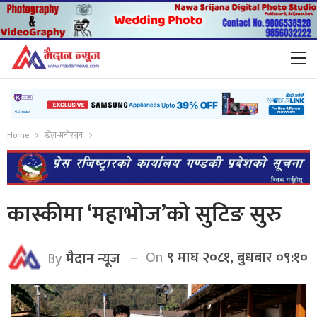
Home
खेल-मनोरञ्जन
कास्कीमा ‘महाभोज’को सुटिङ सुरु
On
९ माघ २०८१, बुधबार ०९:१०
By
मैदान न्यूज