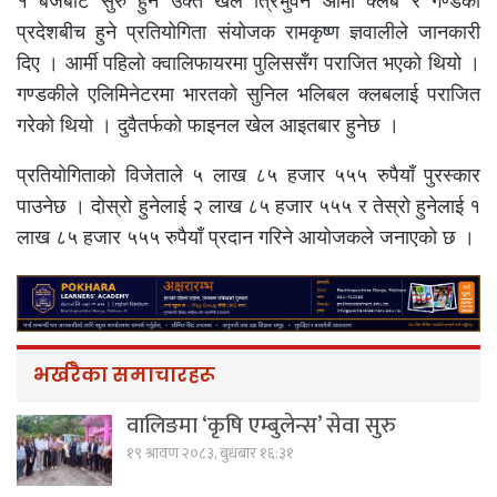
१ बजेबाट सुरु हुने उक्त खेल त्रिभुवन आर्मी क्लब र गण्डकी
प्रदेशबीच हुने प्रतियोगिता संयोजक रामकृष्ण ज्ञवालीले जानकारी
दिए । आर्मी पहिलो क्वालिफायरमा पुलिससँग पराजित भएको थियो ।
गण्डकीले एलिमिनेटरमा भारतको सुनिल भलिबल क्लबलाई पराजित
गरेको थियो । दुवैतर्फको फाइनल खेल आइतबार हुनेछ ।
प्रतियोगिताको विजेताले ५ लाख ८५ हजार ५५५ रुपैयाँ पुरस्कार
पाउनेछ । दोस्रो हुनेलाई २ लाख ८५ हजार ५५५ र तेस्रो हुनेलाई १
लाख ८५ हजार ५५५ रुपैयाँ प्रदान गरिने आयोजकले जनाएको छ ।
भर्खरैका समाचारहरू
वालिङमा ‘कृषि एम्बुलेन्स’ सेवा सुरु
१९ श्रावण २०८३, बुधबार १६:३१