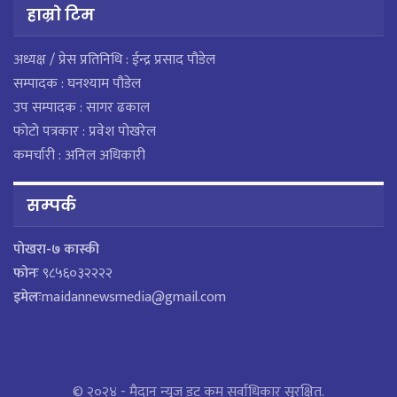
हाम्राे टिम
अध्यक्ष / प्रेस प्रतिनिधि : ईन्द्र प्रसाद पौडेल
सम्पादक : घनश्याम पौडेल
उप सम्पादक : सागर ढकाल
फोटो पत्रकार : प्रवेश पोखरेल
कमर्चारी : अनिल अधिकारी
सम्पर्क
पाेखरा-७ कास्की
फोनः
९८५६०३२२२२
इमेलः
maidannewsmedia@gmail.com
© २०२४ - मैदान न्यूज डट कम सर्वाधिकार सुरक्षित.