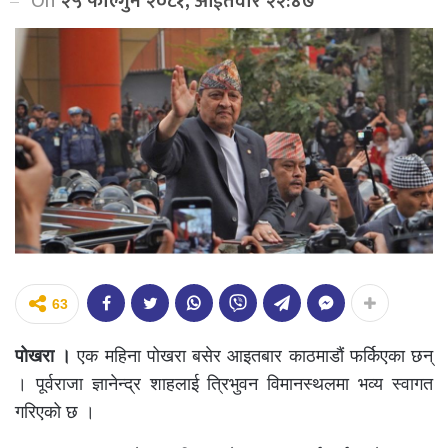
On
२५ फाल्गुन २०८१, आईतवार २२:४७
63
पोखरा ।
एक महिना पोखरा बसेर आइतबार काठमाडौं फर्किएका छन्
। पूर्वराजा ज्ञानेन्द्र शाहलाई त्रिभुवन विमानस्थलमा भव्य स्वागत
गरिएको छ ।