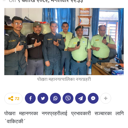
On
९ बैशाख २०८२, मंगलवार २२:३३
पोखरा महानगरपालिका नगरप्रहरी
72
पोखरा महानगरका नगरप्रहरीलाई प्रभावकारी सञ्चारका लागि
`वाकिटकी´