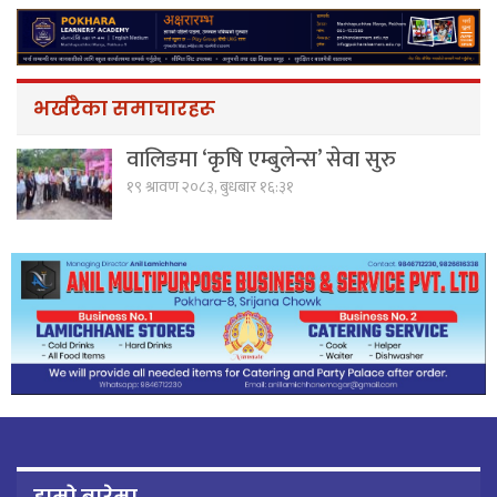
भर्खरैका समाचारहरू
वालिङमा ‘कृषि एम्बुलेन्स’ सेवा सुरु
१९ श्रावण २०८३, बुधबार १६:३१
हाम्रो बारेमा