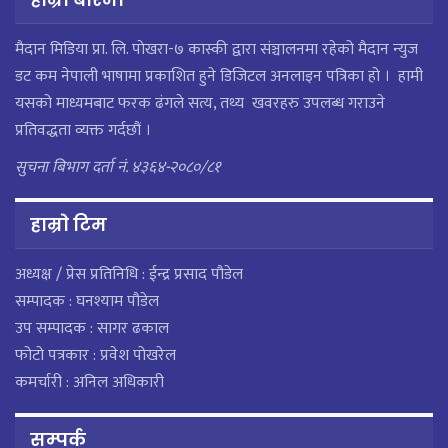
मैदान मिडिया प्रा. लि. पाेखरा-७ कास्की द्वारा संञ्चालनमा रहेको मैदान न्युज
डट कम नेपाली भाषामा प्रकाशित हुने डिजिटल अनलाइन पत्रिका हो । हामी
यसको माध्यमबाट फरक ढंगले सत्य, तथ्य खवरहरु उपलब्ध गराउने
प्रतिवद्धता व्यक्त गर्दछौं ।
सुचना बिभाग दर्ता नं. ४३६४-२०८०/८१
हाम्राे टिम
अध्यक्ष / प्रेस प्रतिनिधि : ईन्द्र प्रसाद पौडेल
सम्पादक : घनश्याम पौडेल
उप सम्पादक : सागर ढकाल
फोटो पत्रकार : प्रवेश पोखरेल
कमर्चारी : अनिल अधिकारी
सम्पर्क