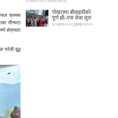
२२ श्रावण २०८३, शनिबार १०:३३
पोखरामा बीवाइडीको
छलफल क्रममा
पूर्ण थ्री–एस सेवा सुरु
खराका तीनवटा
२१ श्रावण २०८३, शुक्रबार १८:१०
नो क्षेत्रबाट
 घरेडी बुद्ध