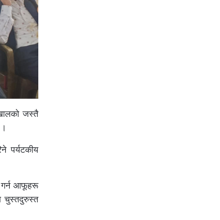
 खालको जस्तै
ो ।
िने पर्यटकीय
 गर्न आफूहरू
चुस्तदुरुस्त