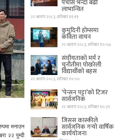
पचास भन्दा बढी
लाभान्वित
२२ श्रावण २०८३, शनिबार ११:११
कुमुदिनी होम्समा
कविता वाचन
२२ श्रावण २०८३, शनिबार १०:५७
संघीयताको मर्म र
चुनौतीमा पोखरेली
विद्यार्थीको बहस
२२ श्रावण २०८३, शनिबार १०:५०
‘पेन्सन पट्टा’को टिजर
सार्वजनिक
२२ श्रावण २०८३, शनिबार १०:३९
जिसस कास्कीले
सार्वजनिक गर्‍यो वार्षिक
ो रुपमा मनाउन
कार्ययोजना
ा २२ पुम्दी