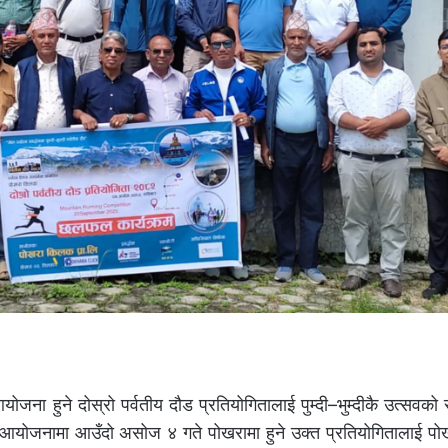
 आयोजना हुने दोस्रो पर्वतीय दौड प्रतियोगितालाई पुम्दी–भुम्दीकै उत्सवक
आयोजनामा आउँदो असोज ४ गते पोखरामा हुने उक्त प्रतियोगितालाई पोखर