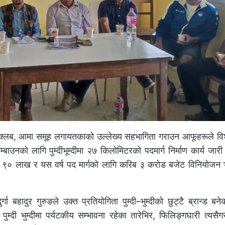
न क्लब, आमा समूह लगायतकाको उल्लेख्य सहभागिता गराउन आफूहरूले विश
नको लागि पुम्दीभूम्दीमा २७ किलोमिटरको पदमार्ग निर्माण कार्य जारी 
 ९० लाख र यस वर्ष पद मार्गको लागि करिब ३ करोड बजेट विनियोजन भ
गा बहादुर गुरुङले उक्त प्रतियोगिता पुम्दी–भुम्दीको छुट्टै ब्रान्ड बने
्दी भुम्दीमा पर्यटकीय सम्भावना रहेका तारेभिर, फिलिङ्गघारी त्यसैगरी