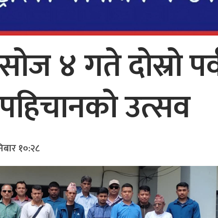
असोज ४ गते दोस्रो पर
ो पहिचानको उत्सव
िबार १०:२८