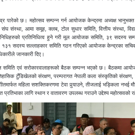
्र पारेको छ। महोत्सव सम्पन्न गर्न आयोजक केन्द्रमा अध्यक्ष भानुभक
ण संघ संस्था, आमा समूह, क्लब, टोल सुधार समिति, वित्तीय संस्था, वि
प्रतिनिधिहरुको प्रतिनिधित्व हुने गरी मूल आयोजक समिति, ३९ सदस्य सम
ति, १३१ सदस्य सल्लाहकार समिति गठन गरिएको आयोजक केन्द्रका सचिव
धिकारीले जानकारी दिए।
ादन समिति एवं सरोकारवालाहरूको बैठक सम्पन्न भएको छ। बैठकमा आयो
सिक टुँडिखेलको संरक्षण, परम्परागत नेपाली कला संस्कृतिको संरक्षण,
 संगीतमार्फत महिला सशक्तिकरणमा टेवा पुर्‍याउने, तीजलाई भड्किला नभई
िहित प्रतिभाका लागि स्थान र वातावरण उपलब्ध गराउने उद्देश्य महोत्सवको 