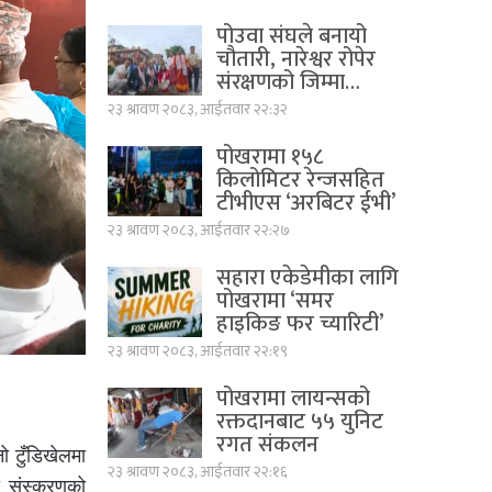
पोउवा संघले बनायो
चौतारी, नारेश्वर रोपेर
संरक्षणको जिम्मा…
२३ श्रावण २०८३, आईतवार २२:३२
पोखरामा १५८
किलोमिटर रेन्जसहित
टीभीएस ‘अरबिटर ईभी’
२३ श्रावण २०८३, आईतवार २२:२७
सहारा एकेडेमीका लागि
पोखरामा ‘समर
हाइकिङ फर च्यारिटी’
२३ श्रावण २०८३, आईतवार २२:१९
पोखरामा लायन्सको
रक्तदानबाट ५५ युनिट
रगत संकलन
 टुँडिखेलमा
२३ श्रावण २०८३, आईतवार २२:१६
ो संस्करणको