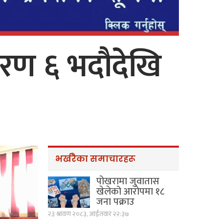
्करण ६ भदौदेखि
भर्खरैका समाचारहरू
पोखरामा जुवातास
खेलेको आरोपमा १८
जना पक्राउ
२३ श्रावण २०८३, आईतवार २२:३७