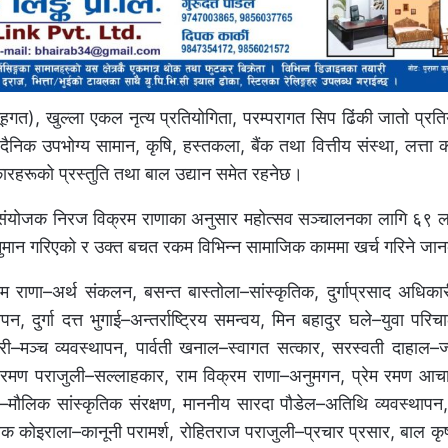
गत), खुल्ला एकल नृत्य प्रतियोगिता, परम्परागत सिप ढिंकी जातो प्रति
ैनिक उपभोग्य सामान, कृषि, हस्तकला, बैंक तथा वित्तीय संस्था, लत्ता कपड
ारहरूको प्रस्तुति तथा बाल उद्यान समेत रहनेछ।
 संयोजक निरज विक्रम राणाका अनुसार महोत्सव सञ्चालनका लागि ६९ ल
मान गरिएको र उक्त बचत रकम विभिन्न सामाजिक काममा खर्च गरिने जान
रम राणा–अर्थ संकलन, बसन्त बास्तोला–सांस्कृतिक, दुर्गाप्रसाद अधि
, दुर्गा दत्त भुगाई–अन्तर्राष्ट्रिय समन्वय, मिन बहादुर घले–युवा परिचा
ी–मञ्च व्यवस्थापन, पार्वती खनाल–स्वागत सत्कार, सरस्वती दाहाल–ज्
्ररमण पराजुली–सल्लाहकार, राम विक्रम राणा–अनुमगन, प्रेम रमण आचा
ी–मौलिक सांस्कृतिक संरक्षण, माननीय सारदा पौडेल–अतिथि व्यवस्थापन
 तिलक कोइराला–कानूनी परामर्श, रोहितराज पराजुली–प्रचार प्रसार, बाल कृ