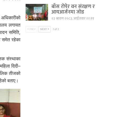
बाँस रोपेर वन संरक्षण र
आयआर्जनमा जोड
्त अधिकारीको
२३ श्रावण २०८३, आईतवार २२:११
द्यालय लगायत
PREV
NEXT
1 of 2
्पादन समिति,
 समेत रहेका
जक संस्थाका
 महिला दिदी–
 मौलिक तीजको
रहेको बताए।