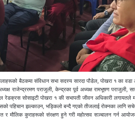
रवालाहरूको बैठकमा संविधान सभा सदस्य सारदा पौडेल, पोखरा १ का वडा अ
क्ष राजेन्द्ररमण पराजुली, केन्द्रका पूर्व अध्यक्ष रामभूषण पराजुली, सा
नेपाल रेडक्रस सोसाइटी पोखरा १ की सभापती जीवन अधिकारी लगायतले मह
 यसको पहिचान झल्काउन, भड्किलो बन्दै गएको तीजलाई रोक्नका लागि सचेत
ागत र मौलिक कुराहरूको संरक्षण हुने गरी महोत्सव सञ्चालन गर्न आयो