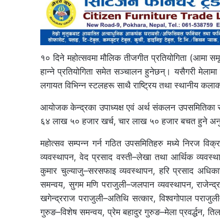
१० दिने महोत्सवमा मौलिक तीजगीत प्रतियोगिता (आमा समूह
हान्ने प्रतियोगिता समेत सञ्चालन हुनेछन्। यसैगरी मेलामा द
लगायत विभिन्न स्टलहरू साथै राष्ट्रिय तथा स्थानीय कलाक
आयोजक केन्द्रका उपाध्यक्ष एवं अर्थ संकलन उपसमितिका
६४ लाख ५० हजार खर्च, चार लाख ५० हजार बचत हुने अनु
महोत्सव सम्पन्न गर्न गठित उपसमितिहरु मध्ये निरज विक्
व्यवस्थापन, वेद प्रसाद वस्ती–लेखा तथा आर्थिक व्यवस्थापन
कुमार चुल्याजु–सरसफाइ व्यवस्थापन, हरि प्रसाद अधिकार
समन्वय, सुगम मणि पराजुली–जलपान व्यवस्थापन, राजेन्द
खगेन्द्रराज पराजुली–अतिथि सत्कार, विश्वगोपाल पराजुल
गुरुङ–विशेष समन्वय, प्रेम बहादुर गुरुङ–मेला प्रवर्द्धन,