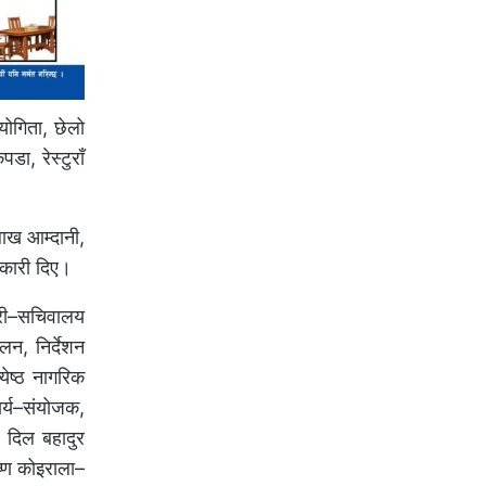
योगिता, छेलो
ा, रेस्टुराँ
ाख आम्दानी,
कारी दिए।
कारी–सचिवालय
लन, निर्देशन
येष्ठ नागरिक
र्य–संयोजक,
, दिल बहादुर
ष्ण कोइराला–