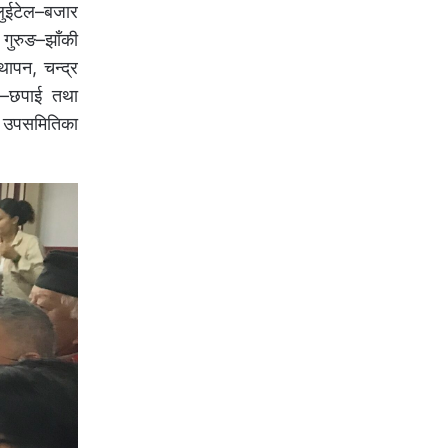
लुईटेल–बजार
गुरुङ–झाँकी
थापन, चन्द्र
ाल–छपाई तथा
य उपसमितिका