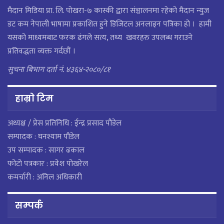
मैदान मिडिया प्रा. लि. पाेखरा-७ कास्की द्वारा संञ्चालनमा रहेको मैदान न्युज
डट कम नेपाली भाषामा प्रकाशित हुने डिजिटल अनलाइन पत्रिका हो । हामी
यसको माध्यमबाट फरक ढंगले सत्य, तथ्य खवरहरु उपलब्ध गराउने
प्रतिवद्धता व्यक्त गर्दछौं ।
सुचना बिभाग दर्ता नं. ४३६४-२०८०/८१
हाम्राे टिम
अध्यक्ष / प्रेस प्रतिनिधि : ईन्द्र प्रसाद पौडेल
सम्पादक : घनश्याम पौडेल
उप सम्पादक : सागर ढकाल
फोटो पत्रकार : प्रवेश पोखरेल
कमर्चारी : अनिल अधिकारी
सम्पर्क