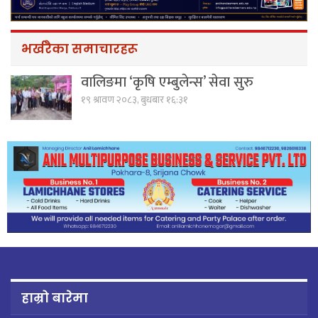
भर्खरैका समाचारहरू
वालिङमा ‘कृषि एम्बुलेन्स’ सेवा सुरु
१९ श्रावण २०८३, बुधबार १६:३१
हाम्रो बारेमा