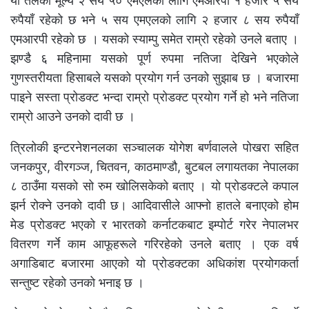
यो तेलको मूल्य २ सय ५० एमएलको लागि एमआरपी १ हजार ५ सय
रुपैयाँ रहेको छ भने ५ सय एमएलको लागि २ हजार ८ सय रुपैयाँ
एमआरपी रहेको छ । यसको स्याम्पु समेत राम्रो रहेको उनले बताए ।
झण्डै ६ महिनामा यसको पूर्ण रुपमा नतिजा देखिने भएकोले
गुणस्तरीयता हिसाबले यसको प्रयोग गर्न उनको सुझाब छ । बजारमा
पाइने सस्ता प्रोडक्ट भन्दा राम्रो प्रोडक्ट प्रयोग गर्ने हो भने नतिजा
राम्रो आउने उनको दावी छ ।
त्रिलोकी इन्टरनेशनलका सञ्चालक योगेश बर्णवालले पोखरा सहित
जनकपुर, वीरगञ्ज, चितवन, काठमाण्डौ, बुटबल लगायतका नेपालका
८ ठाउँमा यसको सो रुम खोलिसकेको बताए । यो प्रोडक्टले कपाल
झर्न रोक्ने उनको दावी छ। आदिवासीले आफ्नो हातले बनाएको होम
मेड प्रोडक्ट भएको र भारतको कर्नाटकबाट इम्पोर्ट गरेर नेपालभर
वितरण गर्ने काम आफूहरूले गरिरहेको उनले बताए । एक वर्ष
अगाडिबाट बजारमा आएको यो प्रोडक्टका अधिकांश प्रयोगकर्ता
सन्तुष्ट रहेको उनको भनाइ छ ।