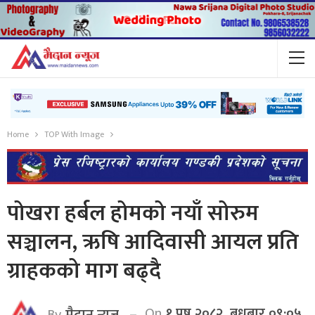
Home
TOP With Image
पोखरा हर्बल होमको नयाँ सोरुम
सञ्चालन, ऋषि आदिवासी आयल प्रति
ग्राहकको माग बढ्दै
On
१ पुष २०८२, बुधबार ०९:०५
By
मैदान न्यूज