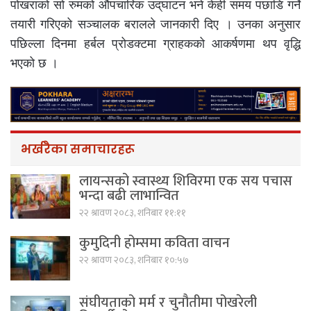
पोखराको सो रुमको औपचारिक उद्‌घाटन भने केही समय पछाडि गर्ने
तयारी गरिएको सञ्चालक बरालले जानकारी दिए । उनका अनुसार
पछिल्ला दिनमा हर्बल प्रोडक्टमा ग्राहकको आकर्षणमा थप वृद्धि
भएको छ ।
भर्खरैका समाचारहरू
लायन्सको स्वास्थ्य शिविरमा एक सय पचास
भन्दा बढी लाभान्वित
२२ श्रावण २०८३, शनिबार ११:११
कुमुदिनी होम्समा कविता वाचन
२२ श्रावण २०८३, शनिबार १०:५७
संघीयताको मर्म र चुनौतीमा पोखरेली