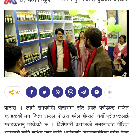
97
पोखरा । लामो समयदेखि पोखरामा रहेर हर्बल प्रोडक्ट मार्फत
ग्राहकको मन जित्न सफल पोखरा हर्बल होम्सले नयाँ प्रोडक्टलाई
ग्राहकसामु पस्केको छ । विशेषगरी कपालको समस्याबाट पीडित
भएकाको लागि लक्षित गरेर ऋषि आदिवासी ब्रिङ्गामुलिका हर्बल हेयर