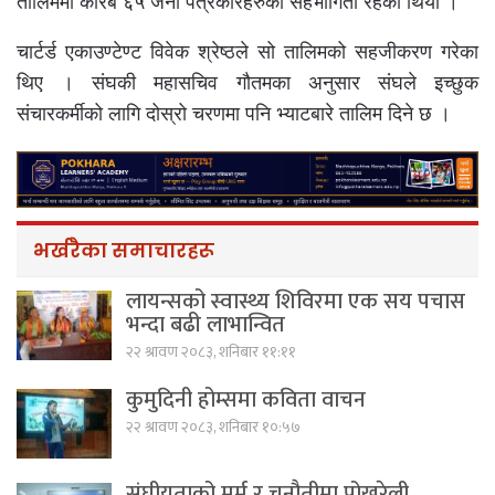
तालिममा करिब ६५ जना पत्रकारहरुको सहभागिता रहेको थियो ।
चार्टर्ड एकाउण्टेण्ट विवेक श्रेष्ठले सो तालिमको सहजीकरण गरेका
थिए । संघकी महासचिव गौतमका अनुसार संघले इच्छुक
संचारकर्मीको लागि दोस्रो चरणमा पनि भ्याटबारे तालिम दिने छ ।
भर्खरैका समाचारहरू
लायन्सको स्वास्थ्य शिविरमा एक सय पचास
भन्दा बढी लाभान्वित
२२ श्रावण २०८३, शनिबार ११:११
कुमुदिनी होम्समा कविता वाचन
२२ श्रावण २०८३, शनिबार १०:५७
संघीयताको मर्म र चुनौतीमा पोखरेली