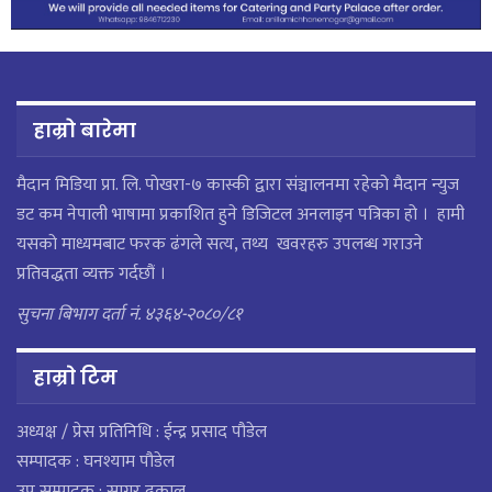
हाम्रो बारेमा
मैदान मिडिया प्रा. लि. पाेखरा-७ कास्की द्वारा संञ्चालनमा रहेको मैदान न्युज
डट कम नेपाली भाषामा प्रकाशित हुने डिजिटल अनलाइन पत्रिका हो । हामी
यसको माध्यमबाट फरक ढंगले सत्य, तथ्य खवरहरु उपलब्ध गराउने
प्रतिवद्धता व्यक्त गर्दछौं ।
सुचना बिभाग दर्ता नं. ४३६४-२०८०/८१
हाम्राे टिम
अध्यक्ष / प्रेस प्रतिनिधि : ईन्द्र प्रसाद पौडेल
सम्पादक : घनश्याम पौडेल
उप सम्पादक : सागर ढकाल