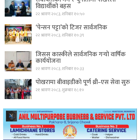
विद्यार्थीको बहस
२२ श्रावण २०८३, शनिबार १०:५०
‘पेन्सन पट्टा’को टिजर सार्वजनिक
२२ श्रावण २०८३, शनिबार १०:३९
जिसस कास्कीले सार्वजनिक गर्‍यो वार्षिक
कार्ययोजना
२२ श्रावण २०८३, शनिबार १०:३३
पोखरामा बीवाइडीको पूर्ण थ्री–एस सेवा सुरु
२१ श्रावण २०८३, शुक्रबार १८:१०