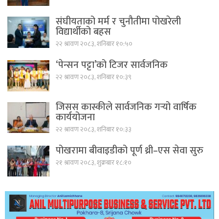
संघीयताको मर्म र चुनौतीमा पोखरेली
विद्यार्थीको बहस
२२ श्रावण २०८३, शनिबार १०:५०
‘पेन्सन पट्टा’को टिजर सार्वजनिक
२२ श्रावण २०८३, शनिबार १०:३९
जिसस कास्कीले सार्वजनिक गर्‍यो वार्षिक
कार्ययोजना
२२ श्रावण २०८३, शनिबार १०:३३
पोखरामा बीवाइडीको पूर्ण थ्री–एस सेवा सुरु
२१ श्रावण २०८३, शुक्रबार १८:१०