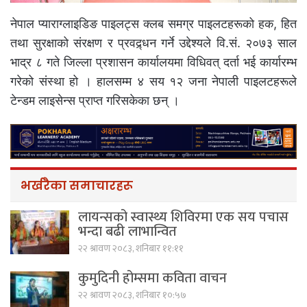
नेपाल प्याराग्लाइडिङ पाइलट्स क्लब समग्र पाइलटहरूको हक, हित
तथा सुरक्षाको संरक्षण र प्रवद्र्धन गर्ने उद्देश्यले वि.सं. २०७३ साल
भाद्र ८ गते जिल्ला प्रशासन कार्यालयमा विधिवत् दर्ता भई कार्यारम्भ
गरेको संस्था हो । हालसम्म ४ सय १२ जना नेपाली पाइलटहरूले
टेन्डम लाइसेन्स प्राप्त गरिसकेका छन् ।
भर्खरैका समाचारहरू
लायन्सको स्वास्थ्य शिविरमा एक सय पचास
भन्दा बढी लाभान्वित
२२ श्रावण २०८३, शनिबार ११:११
कुमुदिनी होम्समा कविता वाचन
२२ श्रावण २०८३, शनिबार १०:५७