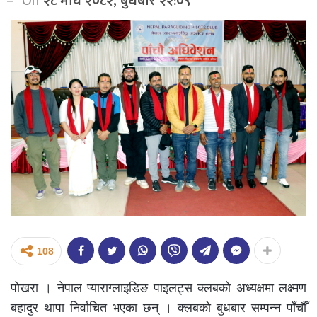
On
२८ माघ २०८२, बुधबार २२:०९
108
पोखरा । नेपाल प्याराग्लाइडिङ पाइलट्स क्लबको अध्यक्षमा लक्ष्मण
बहादुर थापा निर्वाचित भएका छन् । क्लबको बुधबार सम्पन्न पाँचौँ