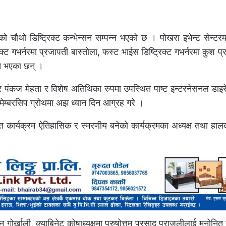
 चौथो डिष्ट्रिक्ट कन्भेन्सन सम्पन्न भएको छ । पोखरा इभेन्ट सेन्टर
ट गभर्नरमा प्रजापती बास्तोला, फस्ट भाईस डिष्ट्रिक्ट गभर्नरमा कुश प्
चित भएका छन् ।
र पंकज मेहता र विशेष अतिथिका रुपमा उपस्थित पाष्ट इन्टरनेसनल डाइ
ै मेम्बरसिप ग्रोथमा अझ ध्यान दिन आग्रह गरे ।
त कार्यक्रम ऐतिहासिक र स्मरणीय बनेको कार्यक्रमका अध्यक्ष तथा हालका
न गोर्खाली, क्याबिनेट कोषाध्यक्षमा पुरुषोत्तम प्रसाद पराजुलीलाई मनोनि