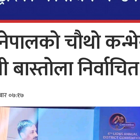
े नेपालको चौथो कन्भेन्
ती बास्तोला निर्वाचि
मबार ०७:१७