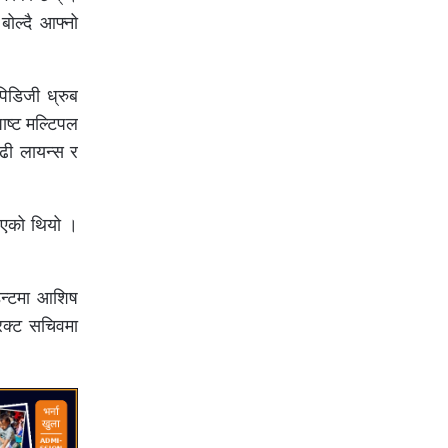
ोल्दै आफ्नो
िडिजी ध्रुब
ाष्ट मल्टिपल
बढी लायन्स र
गरिएको थियो ।
डेन्टमा आशिष
रिक्ट सचिवमा