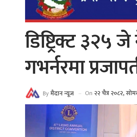
डिष्ट्रिक्ट ३२५ ज
गभर्नरमा प्रजाप
On
२२ चैत्र २०८२, सो
By
मैदान न्यूज