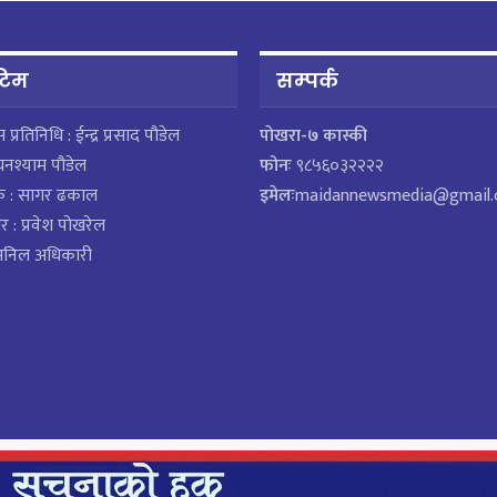
 टिम
सम्पर्क
ेस प्रतिनिधि : ईन्द्र प्रसाद पौडेल
पाेखरा-७ कास्की
घनश्याम पौडेल
फोनः
९८५६०३२२२२
क : सागर ढकाल
इमेलः
maidannewsmedia@gmail
र : प्रवेश पोखरेल
 अनिल अधिकारी