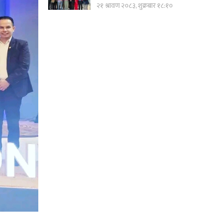
२१ श्रावण २०८३, शुक्रबार १८:१०