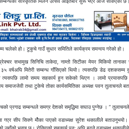
तेरी सम्बन्धकाे साँस्कृतिक मिलन उत्सव आइतबार सुरू भएर आज सकिएकाे छ
्म चलेकाे हाे। टुकुचे गाउँ सुधार समितिले कार्यक्रम समन्वय गरेकाे हाे।
प्रेक्चर सभामुख सिनिचि ताकेदा, नाम्ताे सिटीका मेयर मिकियाे ताना
 ३५ वर्षअघि मितेरी सम्बन्ध गाँसिएको थियाे। त्यसपछि डेढ दशकसम्म दु
त्यसपछि लामाे समय सहकार्य हुन सकेको थिएन । लामाे प्रयासपछि प
निय समाजजेवी तथा टुकेचे ताेका कार्यसमितिका अध्यक्ष पवन तुलाचनले ब
िचकाे प्रगाढ सम्बन्धले समग्र देशकाे समृद्धिमा सघाउ पुग्नेछ । ” तुलाचनले
मा गएर सीप सिक्ने माेैका पाएकाे वडाध्यक्ष सुरेश थकालीले बताउनुभया
काे उहाँकाे भनाइ छ। राेकिएकाे सहकार्य पुन: अघि बढ्ने वडाध्यक्ष थकाली