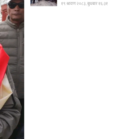
१९ श्रावण २०८३, बुधबार १६:३१