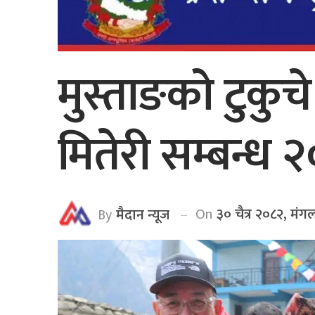
मुस्ताङको टुकु
मितेरी सम्बन्ध २
On
३० चैत्र २०८२, मंग
By
मैदान न्यूज