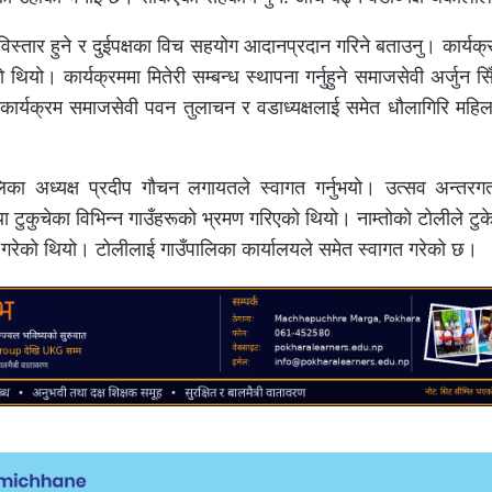
विस्तार हुने र दुईपक्षका विच सहयोग आदानप्रदान गरिने बताउनु। कार्यक
याे। कार्यक्रममा मितेरी सम्बन्ध स्थापना गर्नुहुने समाजसेवी अर्जुन स
 कार्यक्रम समाजसेवी पवन तुलाचन र वडाध्यक्षलाई समेत धाैलागिरि महिला ब
िका अध्यक्ष प्रदीप गाैचन लगायतले स्वागत गर्नुभयाे। उत्सव अन्तरग
 तथा टुकुचेका विभिन्न गाउँहरूकाे भ्रमण गरिएको थियाे। नाम्ताेकाे टाेलीले टुक
 गरेकाे थियाे। टाेलीलाई गाउँपालिका कार्यालयले समेत स्वागत गरेकाे छ।