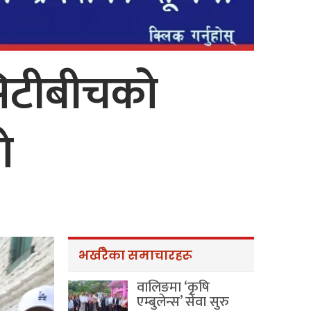
सिटीबीचको
े
भर्खरैका समाचारहरू
वालिङमा ‘कृषि
एम्बुलेन्स’ सेवा सुरु