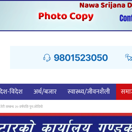
देश-विदेश
अर्थ/बजार
स्वास्थ्य/जीवनशैली
समाज
री सम्बन्ध २० वर्षपछि पुन:जाेडियाे