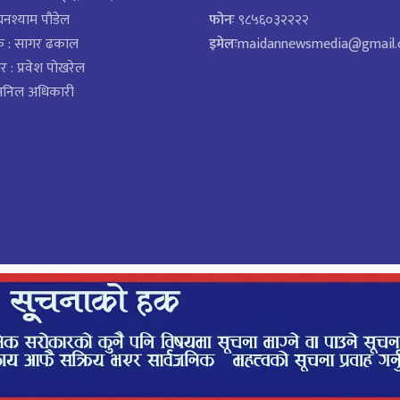
घनश्याम पौडेल
फोनः
९८५६०३२२२२
क : सागर ढकाल
इमेलः
maidannewsmedia@gmail
र : प्रवेश पोखरेल
 अनिल अधिकारी