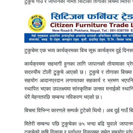
टुकुचे गाउँ र जापानको नाम्ताे सिटीकाे ताेगाका बिचमा मि
टुकुचेमा एक भव्य कार्यक्रमका बिच सूरू कार्यक्रम दुई दिनसम
कार्यक्रममा सहभागी हुनका लागि जापानको ताेयामाका प्रे
सदस्यीय टाेली टुुकुचे आएकाे छ। टुकुचे र ताेगाका बिचमा
सहयाेग आदानप्रदान लगायतका सहकार्य र भ्रमण भएपनि 
स्थापित भएका उपलक्ष्यमा सांस्कृतिक उत्सव मनाईकाे स्था
धेरै मेहनतपछि सम्बन्ध नविकरण भएकाे छ।
बिचमा विभिन्न कारणले सम्पर्क टुटेकाे थियाे। अब दुई गाउँ ब
मितेरी सम्बन्ध पछि टुकुचेका ७५ भन्दा बढि युवाले जापान
टुकुचेकाे कृषि विकास र पूर्वाधार विकासमा समेत सहयोग पुगे