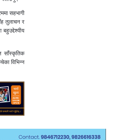
्रममा सहभागी
िँह तुलाचन र
हुउद्देश्यीय
त साँस्कृतिक
ेचेका विभिन्न