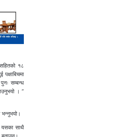
।
का सहितको १८
ई पक्षाबिचमा
ुनः सम्बन्ध
ताउनुभयो । ”
 भन्नुभयाे।
े। यसका साथै
ले बताउनु।