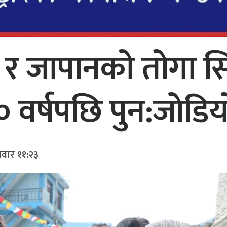
चे र जापानको तोगा 
० वर्षपछि पुन:जाेडिया
लवार ११:२३