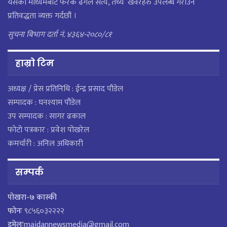
यसको माध्यमबाट फरक ढंगले सत्य, तथ्य खवरहरु उपलब्ध गराउने
प्रतिवद्धता व्यक्त गर्दछौं ।
सुचना बिभाग दर्ता नं. ४३६४-२०८०/८१
हाम्राे टिम
अध्यक्ष / प्रेस प्रतिनिधि : ईन्द्र प्रसाद पौडेल
सम्पादक : घनश्याम पौडेल
उप सम्पादक : सागर ढकाल
फोटो पत्रकार : प्रवेश पोखरेल
कमर्चारी : अनिल अधिकारी
सम्पर्क
पाेखरा-७ कास्की
फोनः
९८५६०३२२२२
इमेलः
maidannewsmedia@gmail.com