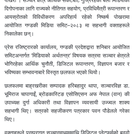
पोखरा । सञ्चार क्षेत्र आर्थिक संकटबाट गुज्रिरहेका बेला मिडियाको
दिगोपनाका लागि राज्यको नीतिगत सहयोग, प्रविधिमैत्री रूपान्तरण र
आयस्रोतको विविधीकरण अपरिहार्य रहेको निष्कर्ष पोखरामा
आयोजित गण्डकी मिडिया समिट–२०८३ मा सहभागी वक्ताहरूले
निकालेका छन्।
प्रेस रजिष्ट्रारको कार्यालय, गण्डकी प्रदेशद्वारा शनिबार आयोजित
समिटअन्तर्गत ‘मिडियाको अर्थतन्त्र’ विषयक सत्रमा सञ्चार क्षेत्रले
भोगिरहेका आर्थिक चुनौती, डिजिटल रूपान्तरण, विज्ञापन बजार र
भविष्यका सम्भावनाबारे विस्तृत छलफल भएको थियो।
छलफलमा बाह्रखरीका सम्पादक हरिबहादुर थापा, सञ्चारविज्ञ डा.
भूमिराज चापागाईं, ब्रोडकास्टिङ एसोसिएसन अफ नेपाल (वान) की
उपाध्यक्ष दुर्गा अधिकारी तथा विज्ञापन व्यवसायी उज्ज्वल शाक्य
सहभागी थिए। सत्रको सहजीकरण पत्रकार पवन पौडेलले गरेका
थिए।
वक्ताहरूले परम्परागत सञ्चारमाध्यममाथि डिजिटल प्लेटफर्मको बढ्दो