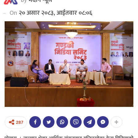
On
२० असार २०८३, आईतवार ०८:०६
287