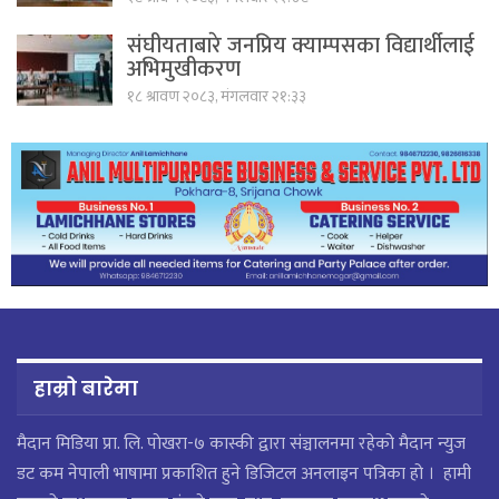
संघीयताबारे जनप्रिय क्याम्पसका विद्यार्थीलाई
अभिमुखीकरण
१८ श्रावण २०८३, मंगलवार २१:३३
हाम्रो बारेमा
मैदान मिडिया प्रा. लि. पाेखरा-७ कास्की द्वारा संञ्चालनमा रहेको मैदान न्युज
डट कम नेपाली भाषामा प्रकाशित हुने डिजिटल अनलाइन पत्रिका हो । हामी