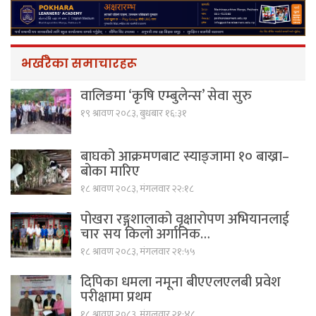
भर्खरैका समाचारहरू
वालिङमा ‘कृषि एम्बुलेन्स’ सेवा सुरु
१९ श्रावण २०८३, बुधबार १६:३१
बाघको आक्रमणबाट स्याङ्जामा १० बाख्रा–
बोका मारिए
१८ श्रावण २०८३, मंगलवार २२:१८
पोखरा रङ्गशालाको वृक्षारोपण अभियानलाई
चार सय किलो अर्गानिक…
१८ श्रावण २०८३, मंगलवार २१:५५
दिपिका धमला नमूना बीएएलएलबी प्रवेश
परीक्षामा प्रथम
१८ श्रावण २०८३, मंगलवार २१:४८