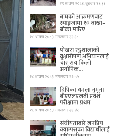
१९ श्रावण २०८३, बुधबार १६:३१
बाघको आक्रमणबाट
स्याङ्जामा १० बाख्रा–
बोका मारिए
१८ श्रावण २०८३, मंगलवार २२:१८
पोखरा रङ्गशालाको
वृक्षारोपण अभियानलाई
चार सय किलो
अर्गानिक…
१८ श्रावण २०८३, मंगलवार २१:५५
दिपिका धमला नमूना
बीएएलएलबी प्रवेश
परीक्षामा प्रथम
१८ श्रावण २०८३, मंगलवार २१:४८
संघीयताबारे जनप्रिय
क्याम्पसका विद्यार्थीलाई