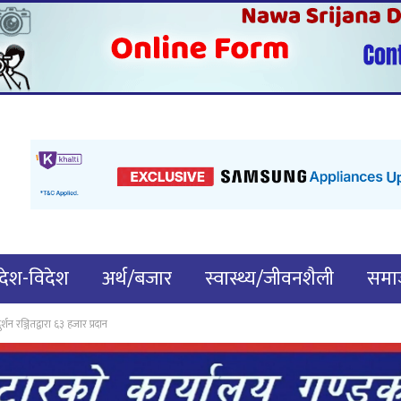
देश-विदेश
अर्थ/बजार
स्वास्थ्य/जीवनशैली
समाज
शन रञ्जितद्वारा ६३ हजार प्रदान