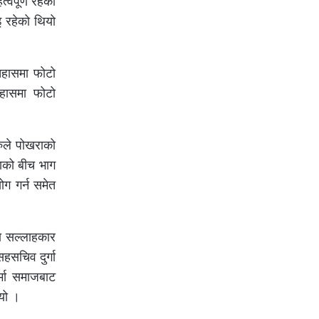
वपूर्ण रहेको
इ रहेको थियो
तिहासमा फोटो
िहासमा फोटो
ुले पोखराको
राको बीच भाग
ग गर्न समेत
का सल्लाहकार
हसचिव दुर्गा
्मा समाजबाट
ियो ।