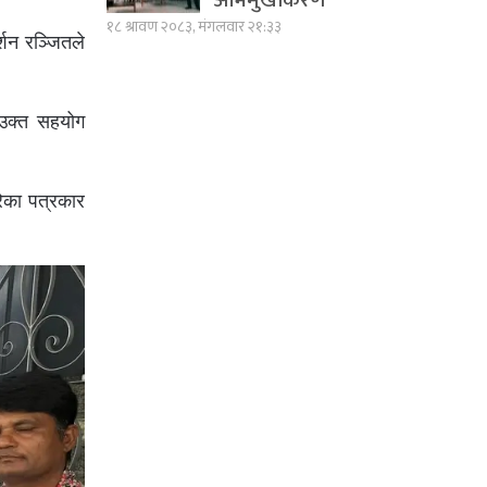
अभिमुखीकरण
१८ श्रावण २०८३, मंगलवार २१:३३
्शन रञ्जितले
 उक्त सहयोग
रेका पत्रकार