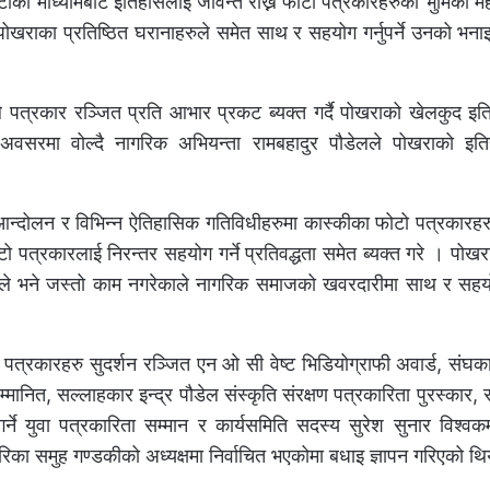
को माध्यामबाट इतिहासलाई जीवन्त राख्न फोटो पत्रकारहरुको भुमिका महत्
ोखराका प्रतिष्ठित घरानाहरुले समेत साथ र सहयोग गर्नुपर्ने उनको भना
ले पत्रकार रञ्जित प्रति आभार प्रकट ब्यक्त गर्दै पोखराको खेलकुद इ
वसरमा वोल्दै नागरिक अभियन्ता रामबहादुर पौडेलले पोखराको इत
दोलन र विभिन्न ऐतिहासिक गतिविधीहरुमा कास्कीका फोटो पत्रकारहर
टो पत्रकारलाई निरन्तर सहयोग गर्ने प्रतिवद्धता समेत ब्यक्त गरे । पोख
हरुले भने जस्तो काम नगरेकाले नागरिक समाजको खवरदारीमा साथ र सहयो
 पत्रकारहरु सुदर्शन रञ्जित एन ओ सी वेष्ट भिडियोग्राफी अवार्ड, संघ
मानित, सल्लाहकार इन्द्र पौडेल संस्कृति संरक्षण पत्रकारिता पुरस्कार, स
े युवा पत्रकारिता सम्मान र कार्यसमिति सदस्य सुरेश सुनार विश्वकर
ारिका समुह गण्डकीको अध्यक्षमा निर्वाचित भएकोमा बधाइ ज्ञापन गरिएको थ