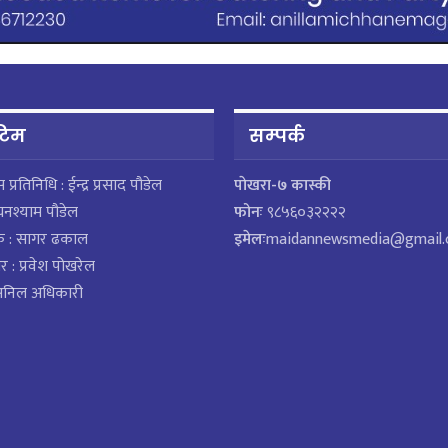
 टिम
सम्पर्क
ेस प्रतिनिधि : ईन्द्र प्रसाद पौडेल
पाेखरा-७ कास्की
घनश्याम पौडेल
फोनः
९८५६०३२२२२
क : सागर ढकाल
इमेलः
maidannewsmedia@gmail
र : प्रवेश पोखरेल
 अनिल अधिकारी