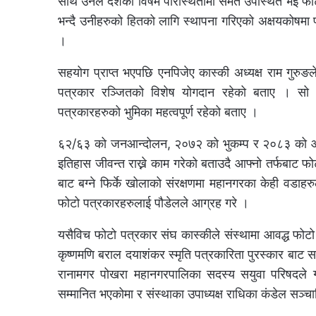
साथै उनले देशको विषम परिस्थितीमा समेत उपस्थित भइ फोटो
भन्दै उनीहरुको हितको लागि स्थापना गरिएको अक्षयकोषमा प
।
सहयोग प्राप्त भएपछि एनपिजेए कास्की अध्यक्ष राम गुरुङ
पत्रकार रञ्जितको विशेष योगदान रहेको बताए । सो अ
पत्रकारहरुको भुमिका महत्वपूर्ण रहेको बताए ।
६२/६३ को जनआन्दोलन, २०७२ को भुकम्प र २०८३ को आन्
इतिहास जीवन्त राख्ने काम गरेको बताउदै आफ्नो तर्फबाट फो
बाट बग्ने फिर्के खोलाको संरक्षणमा महानगरका केही वडा
फोटो पत्रकारहरुलाई पौडेलले आग्रह गरे ।
यसैविच फोटो पत्रकार संघ कास्कीले संस्थामा आवद्ध फोटो
कृष्णमणि बराल दयाशंकर स्मृति पत्रकारिता पुरस्कार बाट सम्
रानामगर पोखरा महानगरपालिका सदस्य सयुवा परिषदले गर्न
सम्मानित भएकोमा र संस्थाका उपाध्यक्ष राधिका कंडेल सञ्च