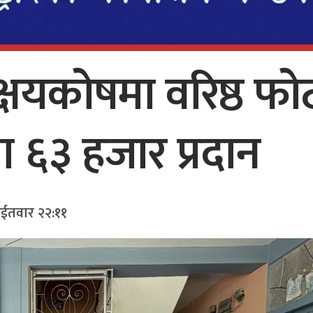
्षयकोषमा वरिष्ठ फोट
वारा ६३ हजार प्रदान
ईतवार २२:११