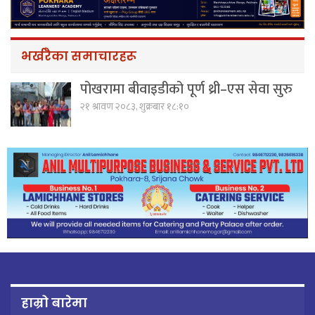
भर्खरैका समाचारहरू
पोखरामा बीवाइडीको पूर्ण थ्री–एस सेवा सुरु
२१ श्रावण २०८३, शुक्रबार १८:१०
हाम्रो बारेमा