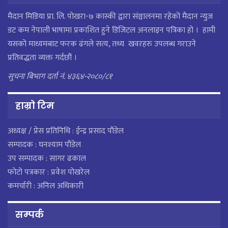
मैदान मिडिया प्रा. लि. पाेखरा-७ कास्की द्वारा संञ्चालनमा रहेको मैदान न्युज
डट कम नेपाली भाषामा प्रकाशित हुने डिजिटल अनलाइन पत्रिका हो । हामी
यसको माध्यमबाट फरक ढंगले सत्य, तथ्य खवरहरु उपलब्ध गराउने
प्रतिवद्धता व्यक्त गर्दछौं ।
सुचना बिभाग दर्ता नं. ४३६४-२०८०/८१
हाम्राे टिम
अध्यक्ष / प्रेस प्रतिनिधि : ईन्द्र प्रसाद पौडेल
सम्पादक : घनश्याम पौडेल
उप सम्पादक : सागर ढकाल
फोटो पत्रकार : प्रवेश पोखरेल
कमर्चारी : अनिल अधिकारी
सम्पर्क