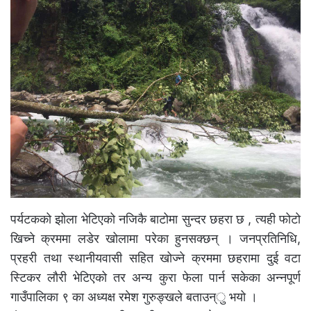
पर्यटकको झोला भेटिएको नजिकै बाटोमा सुन्दर छहरा छ , त्यही फोटो
खिच्ने क्रममा लडेर खोलामा परेका हुनसक्छन् । जनप्रतिनिधि,
प्रहरी तथा स्थानीयवासी सहित खोज्ने क्रममा छहरामा दुई वटा
स्टिकर लौरी भेटिएको तर अन्य कुरा फेला पार्न सकेका अन्नपूर्ण
गाउँपालिका ९ का अध्यक्ष रमेश गुरुङ्खले बताउन्ु भयो ।