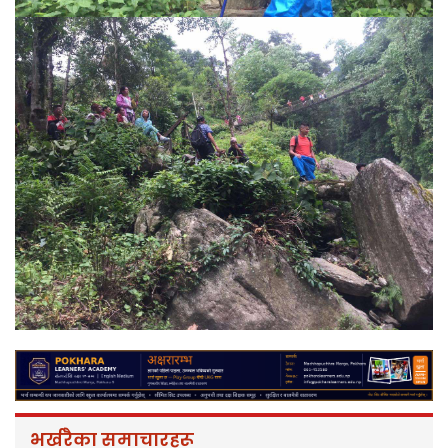
भर्खरैका समाचारहरू