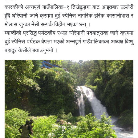
कास्कीको अन्नपूर्ण गाउँपालिका–९ तिखेढुङ्गा बाट आइतबार उल्लेरी
हुँदै घोरेपानी जाने क्रममा दुई स्पेनिस नागरिक इरिक कासानोभास र
मोलास जुन्का मेसी सम्पर्क विहीन भएका छन् ।
म्याग्दीको प्रसिद्ध पर्यटकीय स्थल घोरेपानी पदयात्राका जाने क्रममा
दुई स्पेनिस पर्यटक बेपत्ता भएको अन्नपूर्ण गाउँपालिकाका अध्यक्ष विष्णु
बहादुर केसीले बताउनुभयो ।