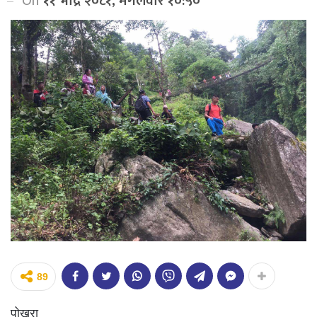
On
११ भाद्र २०८१, मंगलवार १०:५०
89
पोखरा