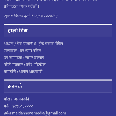
प्रतिवद्धता व्यक्त गर्दछौं ।
सुचना बिभाग दर्ता नं. ४३६४-२०८०/८१
हाम्राे टिम
अध्यक्ष / प्रेस प्रतिनिधि : ईन्द्र प्रसाद पौडेल
सम्पादक : घनश्याम पौडेल
उप सम्पादक : सागर ढकाल
फोटो पत्रकार : प्रवेश पोखरेल
कमर्चारी : अनिल अधिकारी
सम्पर्क
पाेखरा-७ कास्की
फोनः
९८५६०३२२२२
इमेलः
maidannewsmedia@gmail.com