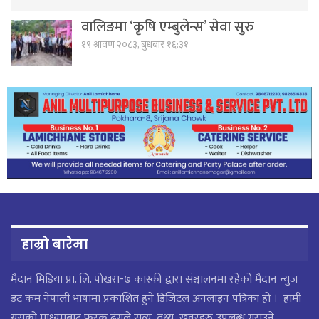
वालिङमा ‘कृषि एम्बुलेन्स’ सेवा सुरु
१९ श्रावण २०८३, बुधबार १६:३१
हाम्रो बारेमा
मैदान मिडिया प्रा. लि. पाेखरा-७ कास्की द्वारा संञ्चालनमा रहेको मैदान न्युज
डट कम नेपाली भाषामा प्रकाशित हुने डिजिटल अनलाइन पत्रिका हो । हामी
यसको माध्यमबाट फरक ढंगले सत्य, तथ्य खवरहरु उपलब्ध गराउने