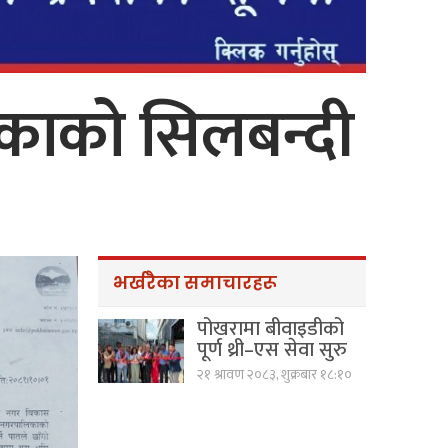
िकाको सिलबन्दी
भर्खरैका समाचारहरू
पोखरामा बीवाइडीको
पूर्ण थ्री–एस सेवा सुरु
२१ श्रावण २०८३, शुक्रबार १८:१०