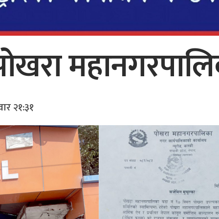
ा पोखरा महानगरपाल
वार २१:३१