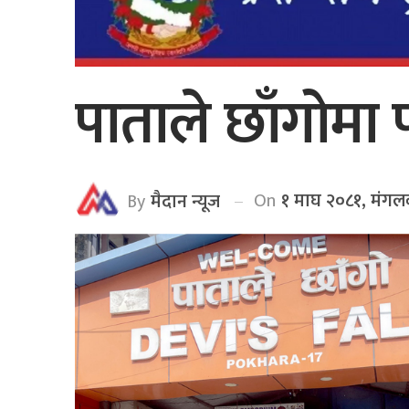
पाताले छाँगोम
On
१ माघ २०८१, मंगल
By
मैदान न्यूज