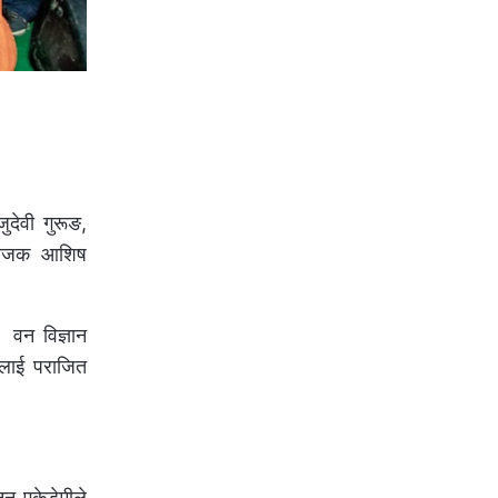
देवी गुरूङ,
संयोजक आशिष
। वन विज्ञान
ालाई पराजित
न एकेडेमीले