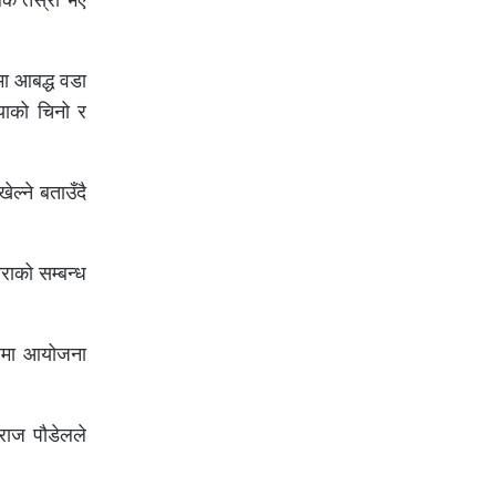
मा आबद्ध वडा
याको चिनो र
ेल्ने बताउँदै
राको सम्बन्ध
गरमा आयोजना
राज पौडेलले