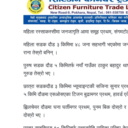
महिला रस्साकस्सीमा जनजागृति आमा समूह प्रथम, संगमटो
महिला सडक दौड ३ किमिमा ४८ जना सहभागी भएकोमा जनजाग
राना तेस्रो बनिन् ।
पुरुष सडक दौड ५ किमितर्फ नयाँ गाउँका ठाकुर बहादुर थ
गुरुङ तेस्रो भए ।
छात्रा सडकदौड ३ किमिमा भ्यूप्वाइन्टकी सजिना सुनार प्रथम
५ किमि दौडमा एसओसएका टिजन बुढामगर प्रथम, हावर्ड एके
ह्विलचेयर दौडमा घना घर्तीमगर प्रथम, पुनम बिक दोस्रो र
दोस्रो भए ।
छात्र साइक्लिङ १० किमितर्फ रत्नज्योति माविका मन्दिप के