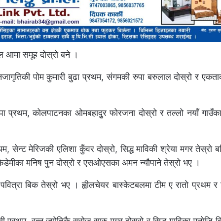
ल आमा समूह दोस्रो बने ।
ृतिकी पोम कुमारी बुढा प्रथम, संगमकी रुपा बरुलाल दोस्रो र एकता
ापा प्रथम, कोलपाटनका ओमबहादृुर फोरजना दोस्रो र तल्लो नयाँ गाउँक
, सेन्ट मेरिजकी एलिशा कुँवर दोस्रो, सिद्ध माविकी श्रेया मगर तेस्रो ब
डेमीका मनिष पुन दोस्रो र एसओएसका अमन न्यौपाने तेस्रो भए ।
 पवित्रा बिक तेस्रो भए । ह्वीलचेयर बास्केटबलमा टीम ए रातो प्रथम र
सी प्रथम, रत्न ज्योतिकै सरोज सारु मगर दोस्रो र सिद्ध माविका मनोजि ब