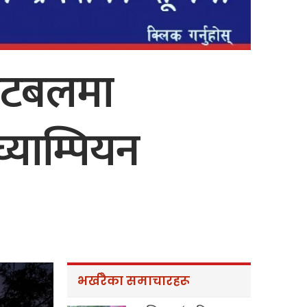
फुटबलमा
्याम्पियन
भर्खरैका समाचारहरू