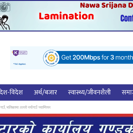
देश-विदेश
अर्थ/बजार
स्वास्थ्य/जीवनशैली
समाज
ाउँ, भलिबलमा तल्लो नयाँगाउँ च्याम्पियन