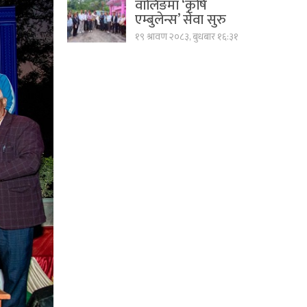
वालिङमा ‘कृषि
एम्बुलेन्स’ सेवा सुरु
१९ श्रावण २०८३, बुधबार १६:३१