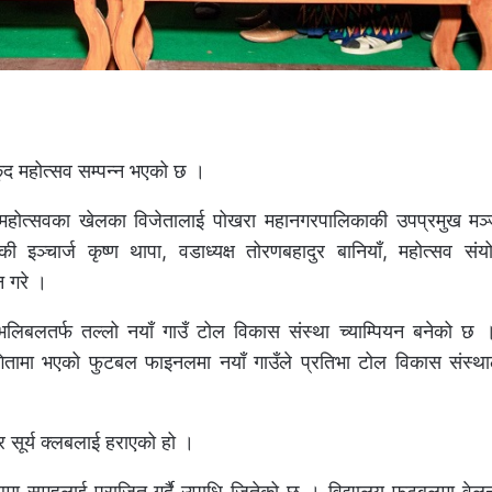
ुद महोत्सव सम्पन्न भएको छ ।
महोत्सवका खेलका विजेतालाई पोखरा महानगरपालिकाकी उपप्रमुख मञ्जु
्की इञ्चार्ज कृष्ण थापा, वडाध्यक्ष तोरणबहादुर बानियाँ, महोत्सव 
न गरे ।
ष भलिबलतर्फ तल्लो नयाँ गाउँ टोल विकास संस्था च्याम्पियन बनेको छ 
ितामा भएको फुटबल फाइनलमा नयाँ गाउँले प्रतिभा टोल विकास संस्थ
्र सूर्य क्लबलाई हराएको हो ।
ा समूहलाई पराजित गर्दै उपाधि जितेको छ । विद्यालय फुटबलमा वेलन