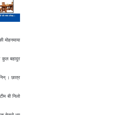
की मोहनमाया
ा कुल बहादुर
निन् । छात्र
 टीम बी निलो
िक तेस्रो भए