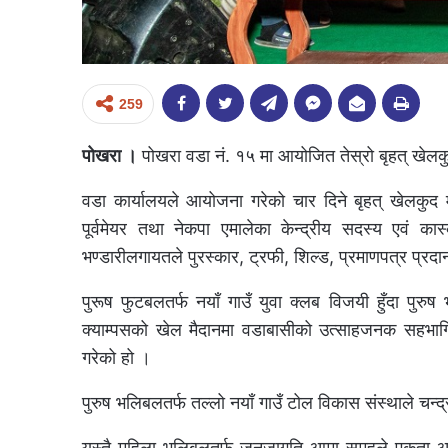
259
पोखरा ।
पोखरा वडा नं. १५ मा आयोजित तेस्रो बृहत् खेलक
वडा कार्यालयले आयोजना गरेको चार दिने बृहत् खेलकुद 
पूर्वमेयर तथा नेकपा एमालेका केन्द्रीय सदस्य एवं कास
भण्डारीलगायतले पुरस्कार, ट्रफी, शिल्ड, प्रमाणपत्र प्रदा
पुरूष फुटबलतर्फ नयाँ गाउँ युवा क्लब विजयी हुँदा पुरु
क्याम्पसको खेल मैदानमा वडाबासीको उत्साहजनक सहभाग
गरेको हो ।
पुरुष भलिबलतर्फ तल्लो नयाँ गाउँ टोल विकास संस्थाले चन्द
यस्तै महिला भलिबलतर्फ जनजागृति आमा समूहले एकता आम