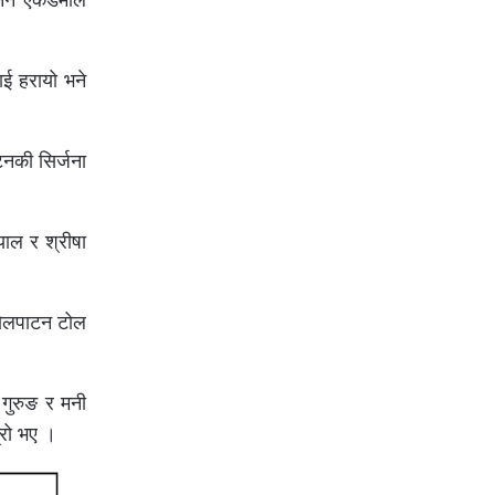
ाई हरायो भने
टनकी सिर्जना
याल र श्रीषा
 कोलपाटन टोल
 गुरुङ र मनी
्रो भए ।