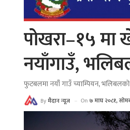
पोखरा–१५ मा ख
नयाँगाउँ, भलिबल
फुटबलमा नयाँ गाउँ च्याम्पियन, भलिबलको
On
७ माघ २०८१, सोमब
By
मैदान न्यूज