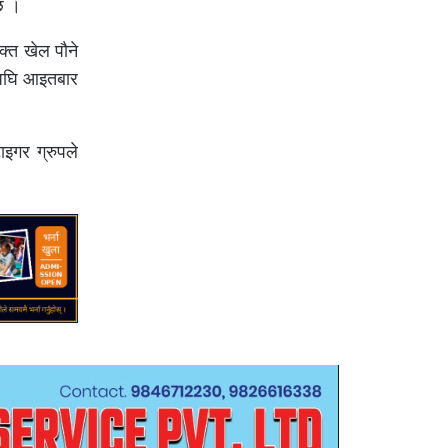
 छ ।
क्त खेल पौने
यसअघि आइतबार
इगर ग्रुपले