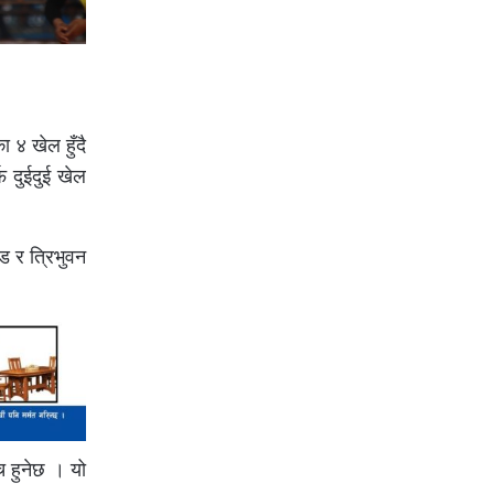
 ४ खेल हुँदै
फ दुईदुई खेल
ड र त्रिभुवन
च हुनेछ । यो