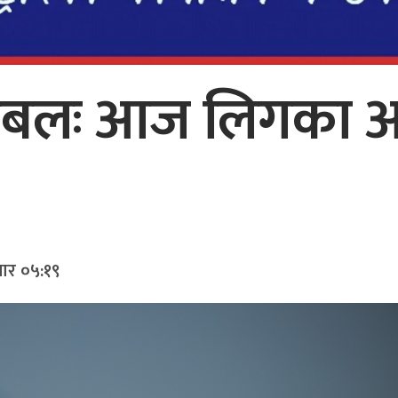
बलः आज लिगका अ
बार ०५:१९