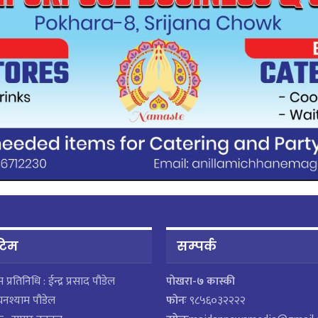
 टिम
सम्पर्क
ेस प्रतिनिधि : ईन्द्र प्रसाद पौडेल
पाेखरा-७ कास्की
घनश्याम पौडेल
फोनः
९८५६०३२२२२