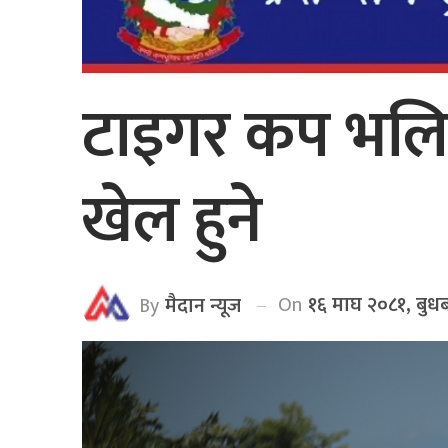
टाइगर कप भलि
खेल हुने
On
१६ माघ २०८१, बुध
By
मैदान न्यूज