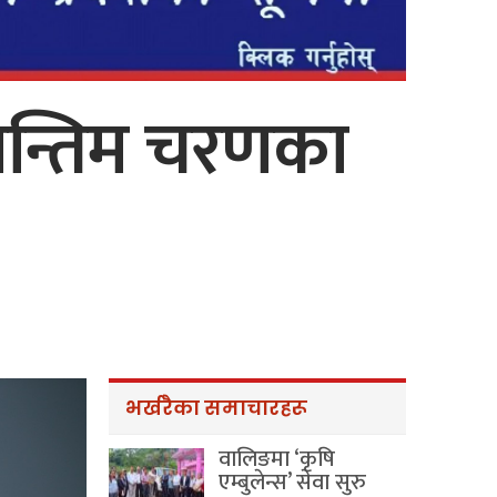
न्तिम चरणका
भर्खरैका समाचारहरू
वालिङमा ‘कृषि
एम्बुलेन्स’ सेवा सुरु