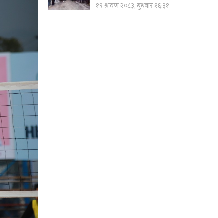
१९ श्रावण २०८३, बुधबार १६:३१