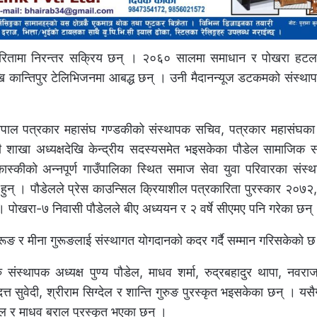
्रकारितामा निरन्तर सक्रिय छन् । २०६० सालमा समाधान र पोखरा हटल
खि कान्तिपुर टेलिभिजनमा आबद्ध छन् । उनी मैदानन्यूज डटकमको संस्थ
नेपाल पत्रकार महासंघ गण्डकीको संस्थापक सचिव, पत्रकार महासंघका पूर
ी शाखा अध्यक्षदेखि केन्द्रीय सदस्यसमेत भइसकेका पौडेल सामाजिक सं
कास्कीको अन्नपूर्ण गाउँपालिका स्थित समाज सेवा युवा परिवारका संस्थ
ुन् । पौडेलले प्रेस काउन्सिल क्रियाशील पत्रकारिता पुरस्कार २०७२
 । पोखरा-७ निवासी पौडेलले बीए अध्ययन र २ वर्षे सीएमए पनि गरेका छन्
 गुरूङ र मीना गुरूङलाई संस्थागत योगदानको कदर गर्दै सम्मान गरिसकेको 
संस्थापक अध्यक्ष पुण्य पौडेल, माधव शर्मा, रुद्रबहादुर थापा, नवराज
मदत्त सुवेदी, श्रीराम सिग्देल र शान्ति गुरुङ पुरस्कृत भइसकेका छन् । यसै
 पौडेल र माधव बराल पुरस्कृत भएका छन् ।