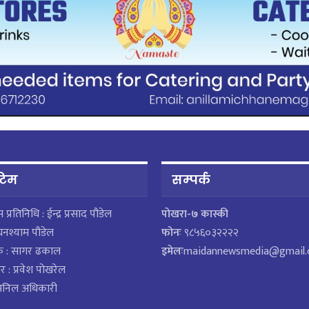
 टिम
सम्पर्क
ेस प्रतिनिधि : ईन्द्र प्रसाद पौडेल
पाेखरा-७ कास्की
घनश्याम पौडेल
फोनः
९८५६०३२२२२
क : सागर ढकाल
इमेलः
maidannewsmedia@gmail
र : प्रवेश पोखरेल
 अनिल अधिकारी