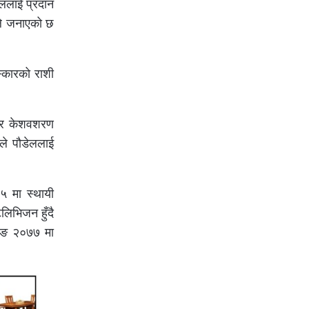
ेललाई प्रदान
ीले जनाएको छ
स्कारको राशी
रकार केशवशरण
ले पौडेललाई
५ मा स्थायी
लिभिजन हुँदै
रूङ २०७७ मा