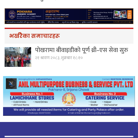
भर्खरैका समाचारहरू
पोखरामा बीवाइडीको पूर्ण थ्री–एस सेवा सुरु
२१ श्रावण २०८३, शुक्रबार १८:१०