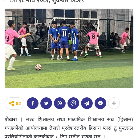
On
१८ माघ २०८१, शुक्रबार ०८:२९
92
पोखरा ।
उच्च शिक्षालय तथा माध्यमिक शिक्षालय संघ (हिसान)
गण्डकीको आयोजनामा तेस्रो प्रदेशस्तरीय हिसान प्लस टु फुटसल
प्रतियोगिताको कास्कीबाट ८ टिम छनौट भएका छन् ।