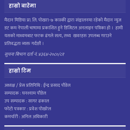
हाम्रो बारेमा
मैदान मिडिया प्रा. लि. पाेखरा-७ कास्की द्वारा संञ्चालनमा रहेको मैदान न्युज
डट कम नेपाली भाषामा प्रकाशित हुने डिजिटल अनलाइन पत्रिका हो । हामी
यसको माध्यमबाट फरक ढंगले सत्य, तथ्य खवरहरु उपलब्ध गराउने
प्रतिवद्धता व्यक्त गर्दछौं ।
सुचना बिभाग दर्ता नं. ४३६४-२०८०/८१
हाम्राे टिम
अध्यक्ष / प्रेस प्रतिनिधि : ईन्द्र प्रसाद पौडेल
सम्पादक : घनश्याम पौडेल
उप सम्पादक : सागर ढकाल
फोटो पत्रकार : प्रवेश पोखरेल
कमर्चारी : अनिल अधिकारी