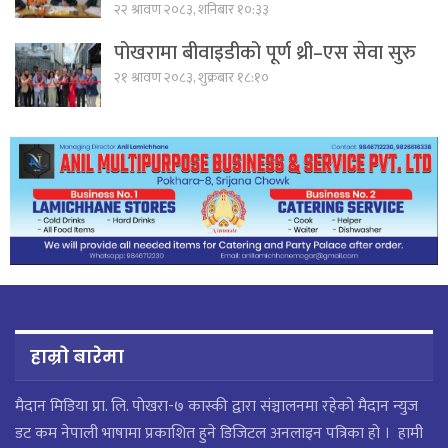
२२ श्रावण २०८३, शनिबार १०:३३
पोखरामा बीवाइडीको पूर्ण थ्री–एस सेवा सुरु
२१ श्रावण २०८३, शुक्रबार १८:१०
हाम्रो बारेमा
मैदान मिडिया प्रा. लि. पाेखरा-७ कास्की द्वारा संञ्चालनमा रहेको मैदान न्युज
डट कम नेपाली भाषामा प्रकाशित हुने डिजिटल अनलाइन पत्रिका हो । हामी