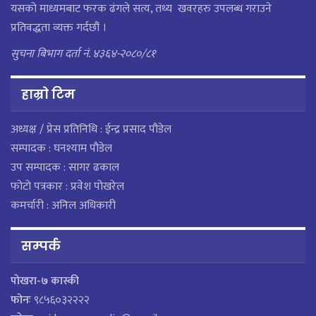
यसको माध्यमबाट फरक ढंगले सत्य, तथ्य खवरहरु उपलब्ध गराउने
प्रतिवद्धता व्यक्त गर्दछौं ।
सुचना बिभाग दर्ता नं. ४३६४-२०८०/८१
हाम्राे टिम
अध्यक्ष / प्रेस प्रतिनिधि : ईन्द्र प्रसाद पौडेल
सम्पादक : घनश्याम पौडेल
उप सम्पादक : सागर ढकाल
फोटो पत्रकार : प्रवेश पोखरेल
कमर्चारी : अनिल अधिकारी
सम्पर्क
पाेखरा-७ कास्की
फोनः
९८५६०३२२२२