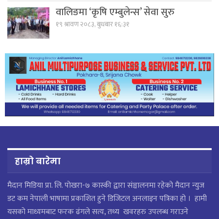
वालिङमा ‘कृषि एम्बुलेन्स’ सेवा सुरु
१९ श्रावण २०८३, बुधबार १६:३१
हाम्रो बारेमा
मैदान मिडिया प्रा. लि. पाेखरा-७ कास्की द्वारा संञ्चालनमा रहेको मैदान न्युज
डट कम नेपाली भाषामा प्रकाशित हुने डिजिटल अनलाइन पत्रिका हो । हामी
यसको माध्यमबाट फरक ढंगले सत्य, तथ्य खवरहरु उपलब्ध गराउने