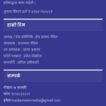
प्रतिवद्धता व्यक्त गर्दछौं ।
सुचना बिभाग दर्ता नं. ४३६४-२०८०/८१
हाम्राे टिम
अध्यक्ष / प्रेस प्रतिनिधि : ईन्द्र प्रसाद पौडेल
सम्पादक : घनश्याम पौडेल
उप सम्पादक : सागर ढकाल
फोटो पत्रकार : प्रवेश पोखरेल
कमर्चारी : अनिल अधिकारी
सम्पर्क
पाेखरा-७ कास्की
फोनः
९८५६०३२२२२
इमेलः
maidannewsmedia@gmail.com