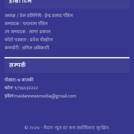
हाम्राे टिम
अध्यक्ष / प्रेस प्रतिनिधि : ईन्द्र प्रसाद पौडेल
सम्पादक : घनश्याम पौडेल
उप सम्पादक : सागर ढकाल
फोटो पत्रकार : प्रवेश पोखरेल
कमर्चारी : अनिल अधिकारी
सम्पर्क
पाेखरा-७ कास्की
फोनः
९८५६०३२२२२
इमेलः
maidannewsmedia@gmail.com
© २०२४ - मैदान न्यूज डट कम सर्वाधिकार सुरक्षित.