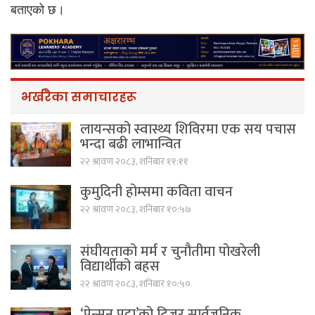
बताएको छ।
भर्खरैका समाचारहरू
लायन्सको स्वास्थ्य शिविरमा एक सय पचास
भन्दा बढी लाभान्वित
२२ श्रावण २०८३, शनिबार ११:११
कुमुदिनी होम्समा कविता वाचन
२२ श्रावण २०८३, शनिबार १०:५७
संघीयताको मर्म र चुनौतीमा पोखरेली
विद्यार्थीको बहस
२२ श्रावण २०८३, शनिबार १०:५०
‘पेन्सन पट्टा’को टिजर सार्वजनिक