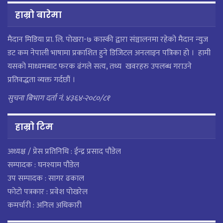
हाम्रो बारेमा
मैदान मिडिया प्रा. लि. पाेखरा-७ कास्की द्वारा संञ्चालनमा रहेको मैदान न्युज
डट कम नेपाली भाषामा प्रकाशित हुने डिजिटल अनलाइन पत्रिका हो । हामी
यसको माध्यमबाट फरक ढंगले सत्य, तथ्य खवरहरु उपलब्ध गराउने
प्रतिवद्धता व्यक्त गर्दछौं ।
सुचना बिभाग दर्ता नं. ४३६४-२०८०/८१
हाम्राे टिम
अध्यक्ष / प्रेस प्रतिनिधि : ईन्द्र प्रसाद पौडेल
सम्पादक : घनश्याम पौडेल
उप सम्पादक : सागर ढकाल
फोटो पत्रकार : प्रवेश पोखरेल
कमर्चारी : अनिल अधिकारी