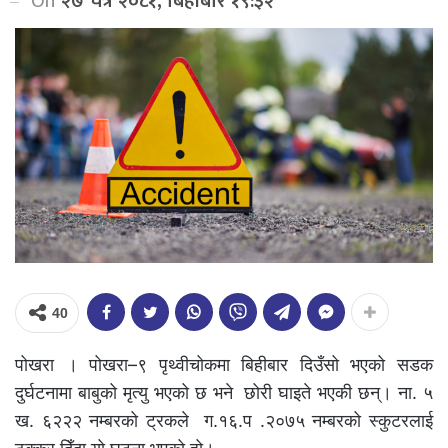
On
२७ चैत्र २०८१, बिहीबार १९:३२
40
पोखरा । पोखरा–९ पृथ्वीचोकमा बिहीबार दिउँसो भएको सडक
दुर्घटनामा बाबुको मृत्यु भएको छ भने छोरी घाइते भएकी छन्। ना. ५
ख. ६२२२ नम्बरको ट्रकले ग.१६.प .२०७५ नम्बरको स्कुटरलाई