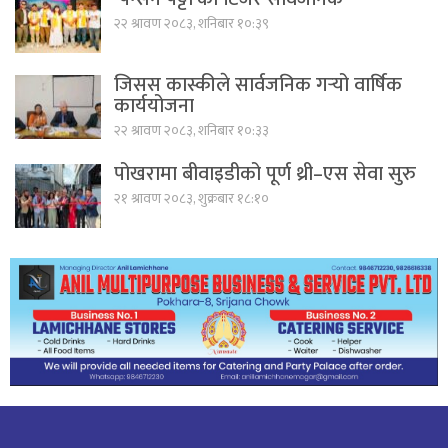
२२ श्रावण २०८३, शनिबार १०:३९
जिसस कास्कीले सार्वजनिक गर्‍यो वार्षिक
कार्ययोजना
२२ श्रावण २०८३, शनिबार १०:३३
पोखरामा बीवाइडीको पूर्ण थ्री–एस सेवा सुरु
२१ श्रावण २०८३, शुक्रबार १८:१०