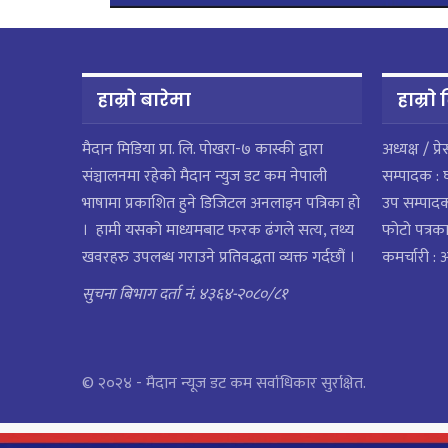
हाम्रो बारेमा
हाम्राे
मैदान मिडिया प्रा. लि. पाेखरा-७ कास्की द्वारा
अध्यक्ष / प्र
संञ्चालनमा रहेको मैदान न्युज डट कम नेपाली
सम्पादक : 
भाषामा प्रकाशित हुने डिजिटल अनलाइन पत्रिका हो
उप सम्पाद
। हामी यसको माध्यमबाट फरक ढंगले सत्य, तथ्य
फोटो पत्रका
खवरहरु उपलब्ध गराउने प्रतिवद्धता व्यक्त गर्दछौं ।
कमर्चारी :
सुचना बिभाग दर्ता नं. ४३६४-२०८०/८१
© २०२४ - मैदान न्यूज डट कम सर्वाधिकार सुरक्षित.