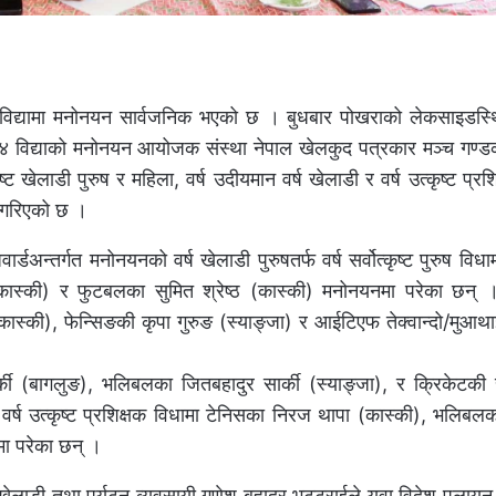
 ४ विद्यामा मनोनयन सार्वजनिक भएको छ । बुधबार पोखराको लेकसाइडस्
्डको ४ विद्याको मनोनयन आयोजक संस्था नेपाल खेलकुद पत्रकार मञ्च गण्ड
ष्ट खेलाडी पुरुष र महिला, वर्ष उदीयमान वर्ष खेलाडी र वर्ष उत्कृष्ट प्र
 गरिएको छ ।
्डअन्तर्गत मनोनयनको वर्ष खेलाडी पुरुषतर्फ वर्ष सर्वोत्कृष्ट पुरुष वि
स्की) र फुटबलका सुमित श्रेष्ठ (कास्की) मनोनयनमा परेका छन् । त्
कास्की), फेन्सिङकी कृपा गुरुङ (स्याङ्जा) र आईटिएफ तेक्वान्दो/मुआथा
र्की (बागलुङ), भलिबलका जितबहादुर सार्की (स्याङ्जा), र क्रिकेटकी
्ष उत्कृष्ट प्रशिक्षक विधामा टेनिसका निरज थापा (कास्की), भलिबलक
मा परेका छन् ।
ङ खेलाडी तथा पर्यटन व्यवसायी गणेश बहादुर भट्टराईले युवा विदेश पलायन ह