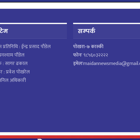
 टिम
सम्पर्क
ेस प्रतिनिधि : ईन्द्र प्रसाद पौडेल
पाेखरा-७ कास्की
घनश्याम पौडेल
फोनः
९८५६०३२२२२
क : सागर ढकाल
इमेलः
maidannewsmedia@gmail
र : प्रवेश पोखरेल
 अनिल अधिकारी