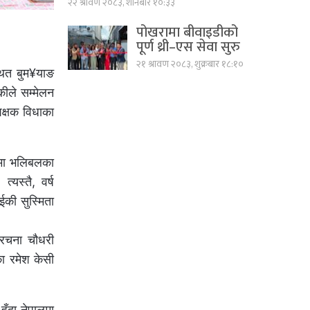
२२ श्रावण २०८३, शनिबार १०:३३
पोखरामा बीवाइडीको
पूर्ण थ्री–एस सेवा सुरु
२१ श्रावण २०८३, शुक्रबार १८:१०
थित बुम¥याङ
कीले सम्मेलन
शिक्षक विधाका
धामा भलिबलका
यस्तै, वर्ष
ईकी सुस्मिता
 रचना चौधरी
ा रमेश केसी
ुँदा नेपालमा