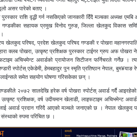
 ठूलो असर पारेको बताए ।
ुरस्कार राशि वृद्धी गर्न नसकिएको जानकारी दिँदै मञ्चका अध्यक्ष एमबि
फा गण्डकीका सहायक प्रमुख विनोद गुरुङ, जिल्ला खेलकुद विकास समि
 ।
ट्रिय खेलकुद परिषद, प्रदेश खेलकुद परिषद गण्डकी र पोखरा महानगरपा
ा क्लब पोखरा, उत्कृष्ट प्रशिक्षक पुरस्कार टाईगर ग्रुप अफ पोखरा नेप
टाइम अचिभमेन्ट अवार्डको प्रायोजन सिटीजन फर्निचरले गर्नेछ । त्यसै
ी स्पोर्टस् एकेडेमी, हेमबहादुर पुन स्मृति प्रतिष्ठान नेपाल, बुम¥याङ रेष्ट
एयरलाईन्सले समेत सहयोग घोषणा गरिसकेका छन् ।
गण्डकीले २०७२ सालदेखि हरेक वर्ष पोखरा स्पोर्टस् अवार्ड गर्दै आइरहेक
्ष उत्कृष्ट प्रशिक्षक, वर्ष उदीयमान खेलाडी, लाइफटाइम अचिभमेन्ट अवार्ड, 
ारलाई अवार्ड प्रदान गरिदै आएको मञ्चले जनाएको छ । नेपाल खेलकुद प
ा संस्थाको रुपमा परिचित छ ।