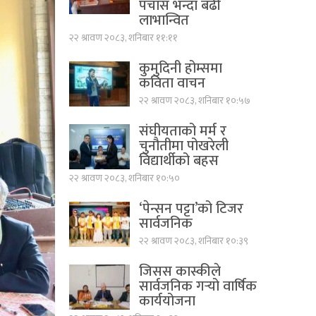
पचास भन्दा बढी
लाभान्वित
२२ श्रावण २०८३, शनिबार ११:११
कुमुदिनी होम्समा
कविता वाचन
२२ श्रावण २०८३, शनिबार १०:५७
संघीयताको मर्म र
चुनौतीमा पोखरेली
विद्यार्थीको बहस
२२ श्रावण २०८३, शनिबार १०:५०
‘पेन्सन पट्टा’को टिजर
सार्वजनिक
२२ श्रावण २०८३, शनिबार १०:३९
जिसस कास्कीले
सार्वजनिक गर्‍यो वार्षिक
कार्ययोजना