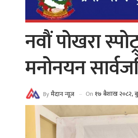
नवौं पोखरा स्पोट
मनोनयन सार्व
On
१७ बैशाख २०८२, ब
By
मैदान न्यूज