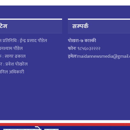
 टिम
सम्पर्क
ेस प्रतिनिधि : ईन्द्र प्रसाद पौडेल
पाेखरा-७ कास्की
घनश्याम पौडेल
फोनः
९८५६०३२२२२
क : सागर ढकाल
इमेलः
maidannewsmedia@gmail
र : प्रवेश पोखरेल
 अनिल अधिकारी