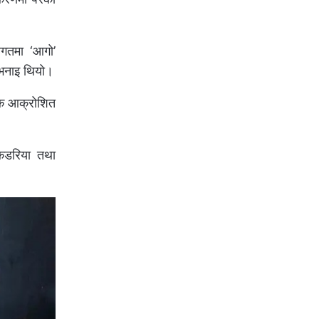
िगतमा ‘आगो’
ो भनाइ थियो।
्शक आक्रोशित
 कडरिया तथा