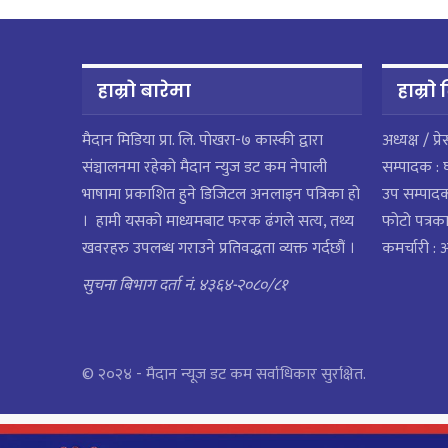
हाम्रो बारेमा
हाम्राे
मैदान मिडिया प्रा. लि. पाेखरा-७ कास्की द्वारा
अध्यक्ष / प्र
संञ्चालनमा रहेको मैदान न्युज डट कम नेपाली
सम्पादक : 
भाषामा प्रकाशित हुने डिजिटल अनलाइन पत्रिका हो
उप सम्पाद
। हामी यसको माध्यमबाट फरक ढंगले सत्य, तथ्य
फोटो पत्रका
खवरहरु उपलब्ध गराउने प्रतिवद्धता व्यक्त गर्दछौं ।
कमर्चारी :
सुचना बिभाग दर्ता नं. ४३६४-२०८०/८१
© २०२४ - मैदान न्यूज डट कम सर्वाधिकार सुरक्षित.