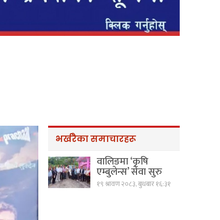
भर्खरैका समाचारहरू
वालिङमा ‘कृषि
एम्बुलेन्स’ सेवा सुरु
१९ श्रावण २०८३, बुधबार १६:३१