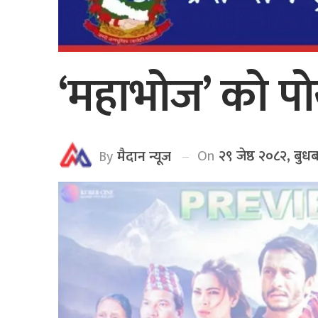
‘महाभोज’ को पोख
On
२९ जेष्ठ २०८२, बुध
By
मैदान न्यूज