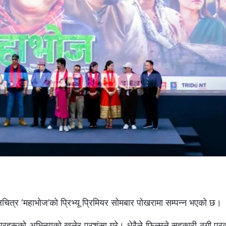
्र ‘महाभोज’को प्रिभ्यू प्रिमियर सोमबार पोखरामा सम्पन्न भएको छ।
कारहरूको अभिनयको खुलेर प्रशंसा गरे। धेरैले फिल्मले सहकारी ठगी प्