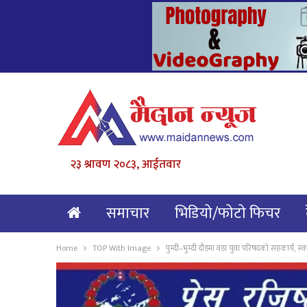
२३ श्रावण २०८३, आईतवार
समाचार
भिडियो/फोटो फिचर
खेल-मनोरञ्जन
Home
TOP With Image
पुम्दी–भुम्दी दौडमा वडा युवा परिषदको सहकार्य, 