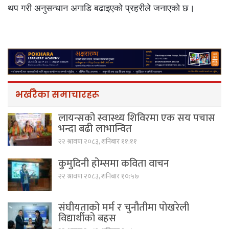
थप गरी अनुसन्धान अगाडि बढाइएको प्रहरीले जनाएको छ।
भर्खरैका समाचारहरू
लायन्सको स्वास्थ्य शिविरमा एक सय पचास
भन्दा बढी लाभान्वित
२२ श्रावण २०८३, शनिबार ११:११
कुमुदिनी होम्समा कविता वाचन
२२ श्रावण २०८३, शनिबार १०:५७
संघीयताको मर्म र चुनौतीमा पोखरेली
विद्यार्थीको बहस