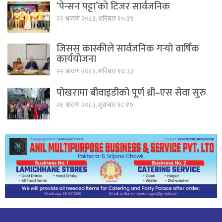
‘पेन्सन पट्टा’को टिजर सार्वजनिक
२२ श्रावण २०८३, शनिबार १०:३९
जिसस कास्कीले सार्वजनिक गर्‍यो वार्षिक
कार्ययोजना
२२ श्रावण २०८३, शनिबार १०:३३
पोखरामा बीवाइडीको पूर्ण थ्री–एस सेवा सुरु
२१ श्रावण २०८३, शुक्रबार १८:१०