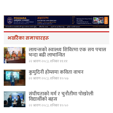
भर्खरैका समाचारहरू
लायन्सको स्वास्थ्य शिविरमा एक सय पचास
भन्दा बढी लाभान्वित
२२ श्रावण २०८३, शनिबार ११:११
कुमुदिनी होम्समा कविता वाचन
२२ श्रावण २०८३, शनिबार १०:५७
संघीयताको मर्म र चुनौतीमा पोखरेली
विद्यार्थीको बहस
२२ श्रावण २०८३, शनिबार १०:५०