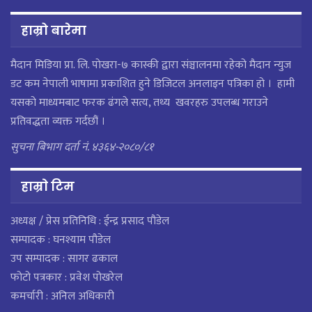
हाम्रो बारेमा
मैदान मिडिया प्रा. लि. पाेखरा-७ कास्की द्वारा संञ्चालनमा रहेको मैदान न्युज
डट कम नेपाली भाषामा प्रकाशित हुने डिजिटल अनलाइन पत्रिका हो । हामी
यसको माध्यमबाट फरक ढंगले सत्य, तथ्य खवरहरु उपलब्ध गराउने
प्रतिवद्धता व्यक्त गर्दछौं ।
सुचना बिभाग दर्ता नं. ४३६४-२०८०/८१
हाम्राे टिम
अध्यक्ष / प्रेस प्रतिनिधि : ईन्द्र प्रसाद पौडेल
सम्पादक : घनश्याम पौडेल
उप सम्पादक : सागर ढकाल
फोटो पत्रकार : प्रवेश पोखरेल
कमर्चारी : अनिल अधिकारी