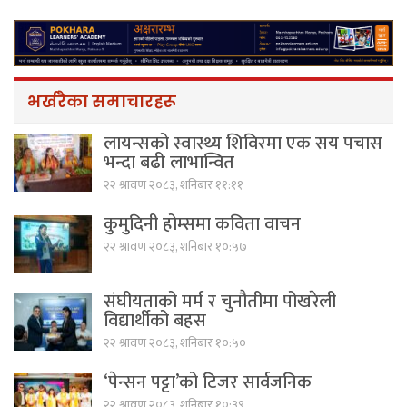
भर्खरैका समाचारहरू
लायन्सको स्वास्थ्य शिविरमा एक सय पचास
भन्दा बढी लाभान्वित
२२ श्रावण २०८३, शनिबार ११:११
कुमुदिनी होम्समा कविता वाचन
२२ श्रावण २०८३, शनिबार १०:५७
संघीयताको मर्म र चुनौतीमा पोखरेली
विद्यार्थीको बहस
२२ श्रावण २०८३, शनिबार १०:५०
‘पेन्सन पट्टा’को टिजर सार्वजनिक
२२ श्रावण २०८३, शनिबार १०:३९