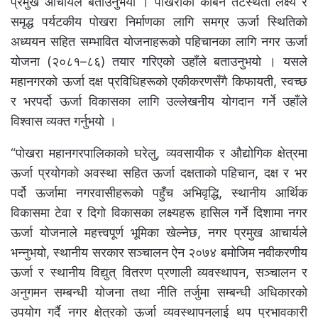
प्रमुख आचार्यले बताउनुभयो । पोखराको कार्बन तटस्थता लक्ष्य र
समृद्ध पर्यटकीय पोखरा निर्माणका लागि समग्र ऊर्जा स्थितिको
अध्ययन सहित सम्भावित योजनाहरूको पहिचानका लागि नगर ऊर्जा
योजना (२०८१–८६) तयार गरिएको उहाँले बताउनुभयो । यसले
महानगरको ऊर्जा दक्ष प्रविधिहरूको एकीकरणसँगै किफायती, स्वच्छ
र भरपर्दो ऊर्जा विकासका लागि उल्लेखनीय योगदान गर्ने उहाँले
विश्वास व्यक्त गर्नुभयो ।
“पोखरा महानगरपालिकाको घरेलु, व्यवसायीक र औद्योगिक क्षेत्रमा
ऊर्जा प्रयोगको अवस्था सहित ऊर्जा दक्षताको पहिचान, दक्ष र भर
पर्दो ऊर्जामा नगरवासीहरूको पहुँच अभिवृद्धि, स्थानीय आर्थिक
विकासमा टेवा र दिगो विकासका लक्ष्यहरू हासिल गर्ने दिशामा नगर
ऊर्जा योजनाले महत्त्वपूर्ण भूमिका खेल्नेछ, नगर प्रमुख आचार्यले
भन्नुभयो, स्थानीय सरकार सञ्चालन ऐन २०७४ बमोजिम नवीकरणीय
ऊर्जा र स्थानीय विद्युत् वितरण प्रणाली व्यवस्थापन, सञ्चालन र
अनुगमन सम्बन्धी योजना तथा नीति तर्जुमा सम्बन्धी अधिकारको
उपयोग गर्दै नगर क्षेत्रको ऊर्जा व्यवस्थापनलाई थप प्रभावकारी