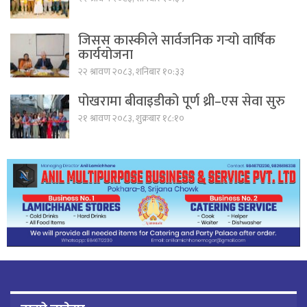
जिसस कास्कीले सार्वजनिक गर्‍यो वार्षिक
कार्ययोजना
२२ श्रावण २०८३, शनिबार १०:३३
पोखरामा बीवाइडीको पूर्ण थ्री–एस सेवा सुरु
२१ श्रावण २०८३, शुक्रबार १८:१०