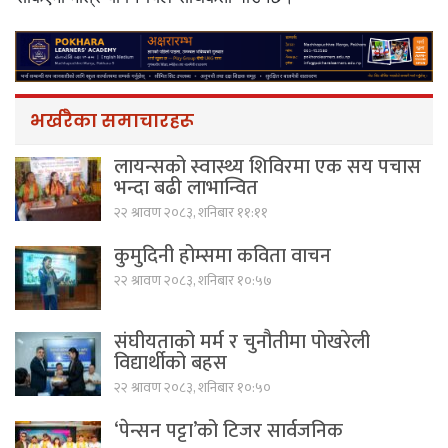
भर्खरैका समाचारहरू
लायन्सको स्वास्थ्य शिविरमा एक सय पचास
भन्दा बढी लाभान्वित
२२ श्रावण २०८३, शनिबार ११:११
कुमुदिनी होम्समा कविता वाचन
२२ श्रावण २०८३, शनिबार १०:५७
संघीयताको मर्म र चुनौतीमा पोखरेली
विद्यार्थीको बहस
२२ श्रावण २०८३, शनिबार १०:५०
‘पेन्सन पट्टा’को टिजर सार्वजनिक