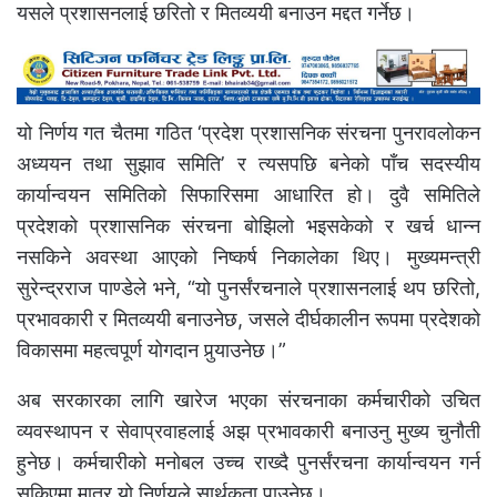
यसले प्रशासनलाई छरितो र मितव्ययी बनाउन मद्दत गर्नेछ।
यो निर्णय गत चैतमा गठित ‘प्रदेश प्रशासनिक संरचना पुनरावलोकन
अध्ययन तथा सुझाव समिति’ र त्यसपछि बनेको पाँच सदस्यीय
कार्यान्वयन समितिको सिफारिसमा आधारित हो। दुवै समितिले
प्रदेशको प्रशासनिक संरचना बोझिलो भइसकेको र खर्च धान्न
नसकिने अवस्था आएको निष्कर्ष निकालेका थिए। मुख्यमन्त्री
सुरेन्द्रराज पाण्डेले भने, “यो पुनर्संरचनाले प्रशासनलाई थप छरितो,
प्रभावकारी र मितव्ययी बनाउनेछ, जसले दीर्घकालीन रूपमा प्रदेशको
विकासमा महत्वपूर्ण योगदान पुर्‍याउनेछ।”
अब सरकारका लागि खारेज भएका संरचनाका कर्मचारीको उचित
व्यवस्थापन र सेवाप्रवाहलाई अझ प्रभावकारी बनाउनु मुख्य चुनौती
हुनेछ। कर्मचारीको मनोबल उच्च राख्दै पुनर्संरचना कार्यान्वयन गर्न
सकिएमा मात्र यो निर्णयले सार्थकता पाउनेछ।