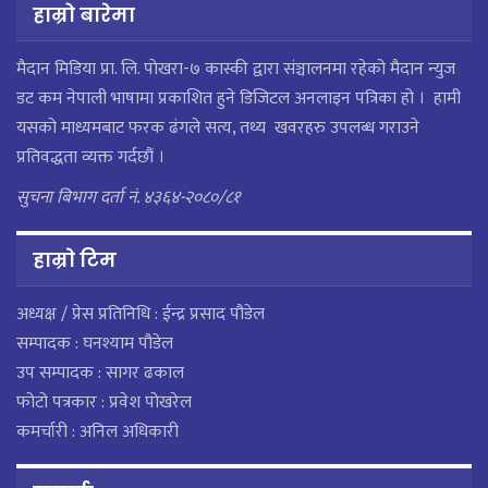
हाम्रो बारेमा
मैदान मिडिया प्रा. लि. पाेखरा-७ कास्की द्वारा संञ्चालनमा रहेको मैदान न्युज
डट कम नेपाली भाषामा प्रकाशित हुने डिजिटल अनलाइन पत्रिका हो । हामी
यसको माध्यमबाट फरक ढंगले सत्य, तथ्य खवरहरु उपलब्ध गराउने
प्रतिवद्धता व्यक्त गर्दछौं ।
सुचना बिभाग दर्ता नं. ४३६४-२०८०/८१
हाम्राे टिम
अध्यक्ष / प्रेस प्रतिनिधि : ईन्द्र प्रसाद पौडेल
सम्पादक : घनश्याम पौडेल
उप सम्पादक : सागर ढकाल
फोटो पत्रकार : प्रवेश पोखरेल
कमर्चारी : अनिल अधिकारी