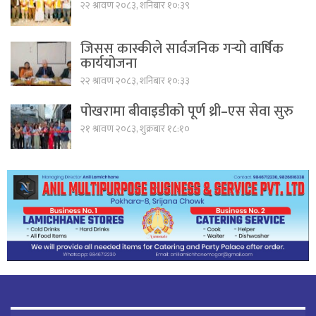
२२ श्रावण २०८३, शनिबार १०:३९
जिसस कास्कीले सार्वजनिक गर्‍यो वार्षिक
कार्ययोजना
२२ श्रावण २०८३, शनिबार १०:३३
पोखरामा बीवाइडीको पूर्ण थ्री–एस सेवा सुरु
२१ श्रावण २०८३, शुक्रबार १८:१०