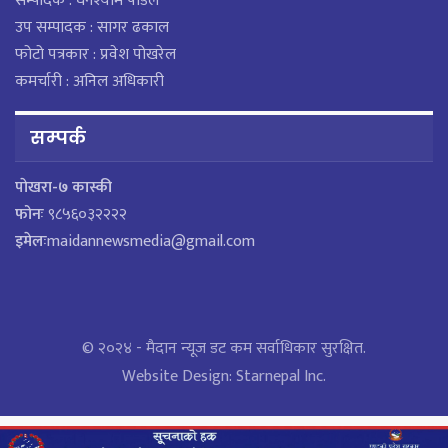
सम्पादक : घनश्याम पौडेल
उप सम्पादक : सागर ढकाल
फोटो पत्रकार : प्रवेश पोखरेल
कमर्चारी : अनिल अधिकारी
सम्पर्क
पाेखरा-७ कास्की
फोनः
९८५६०३२२२२
इमेलः
maidannewsmedia@gmail.com
© २०२४ - मैदान न्यूज डट कम सर्वाधिकार सुरक्षित.
Website Design:
Starnepal Inc.