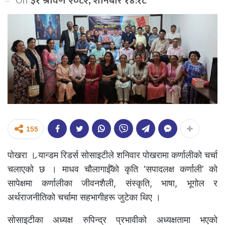
On
३१ श्रावण २०८२, शनिबार १४:१८
155
पोखरा । र्‍यान्डम रिडर्स सोसाइटीले शनिवार पोखरामा कर्णालीको चर्चा
चलाएको छ । माधव चौलागाईँको कृति ‘सपादलक्ष कर्णाली’ को
सापेक्षमा कर्णालीका जीवनशैली, संस्कृति, भाषा, भूगोल र
अर्थराजनीतिको चर्चामा सहभागीहरू जुटेका थिए ।
सोसाइटीका अध्यक्ष रुपिन्द्र प्रभावीको अध्यक्षतामा भएको