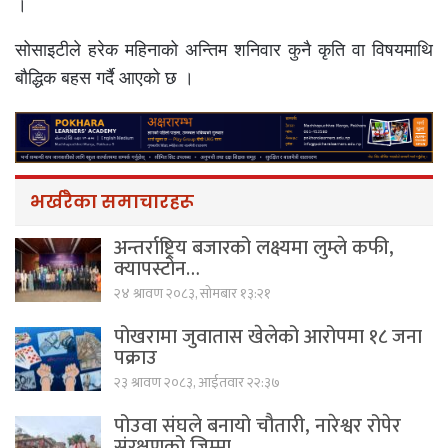
।
सोसाइटीले हरेक महिनाको अन्तिम शनिवार कुनै कृति वा विषयमाथि
बौद्धिक बहस गर्दै आएको छ ।
भर्खरैका समाचारहरू
अन्तर्राष्ट्रिय बजारको लक्ष्यमा लुम्ले कफी,
क्यापस्टोन…
२४ श्रावण २०८३, सोमबार १३:२१
पोखरामा जुवातास खेलेको आरोपमा १८ जना
पक्राउ
२३ श्रावण २०८३, आईतवार २२:३७
पोउवा संघले बनायो चौतारी, नारेश्वर रोपेर
संरक्षणको जिम्मा…