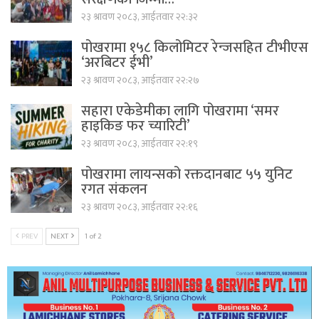
२३ श्रावण २०८३, आईतवार २२:३२
पोखरामा १५८ किलोमिटर रेन्जसहित टीभीएस
‘अरबिटर ईभी’
२३ श्रावण २०८३, आईतवार २२:२७
सहारा एकेडेमीका लागि पोखरामा ‘समर
हाइकिङ फर च्यारिटी’
२३ श्रावण २०८३, आईतवार २२:१९
पोखरामा लायन्सको रक्तदानबाट ५५ युनिट
रगत संकलन
२३ श्रावण २०८३, आईतवार २२:१६
PREV
NEXT
1 of 2