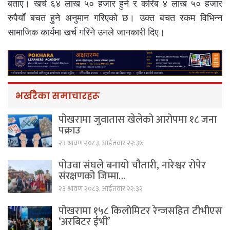
बताए। खर्च ६४ लाख ५० हजार हुने र करिब ४ लाख ५० हजार
रुपैयाँ बचत हुने अनुमान गरिएको छ। उक्त बचत रकम विभिन्न
सामाजिक कार्यमा खर्च गरिने उनले जानकारी दिए।
भर्खरैका समाचारहरू
पोखरामा जुवातास खेलेको आरोपमा १८ जना
पक्राउ
२३ श्रावण २०८३, आईतवार २२:३७
पोउवा संघले बनायो चौतारी, नारेश्वर रोपेर
संरक्षणको जिम्मा…
२३ श्रावण २०८३, आईतवार २२:३२
पोखरामा १५८ किलोमिटर रेन्जसहित टीभीएस
‘अरबिटर ईभी’