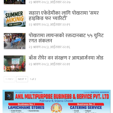
२३ श्रावण २०८३, आईतवार २२:२७
सहारा एकेडेमीका लागि पोखरामा ‘समर
हाइकिङ फर च्यारिटी’
२३ श्रावण २०८३, आईतवार २२:१९
पोखरामा लायन्सको रक्तदानबाट ५५ युनिट
रगत संकलन
२३ श्रावण २०८३, आईतवार २२:१६
बाँस रोपेर वन संरक्षण र आयआर्जनमा जोड
२३ श्रावण २०८३, आईतवार २२:११
PREV
NEXT
1 of 2