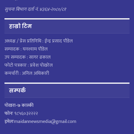
सुचना बिभाग दर्ता नं. ४३६४-२०८०/८१
हाम्राे टिम
अध्यक्ष / प्रेस प्रतिनिधि : ईन्द्र प्रसाद पौडेल
सम्पादक : घनश्याम पौडेल
उप सम्पादक : सागर ढकाल
फोटो पत्रकार : प्रवेश पोखरेल
कमर्चारी : अनिल अधिकारी
सम्पर्क
पाेखरा-७ कास्की
फोनः
९८५६०३२२२२
इमेलः
maidannewsmedia@gmail.com