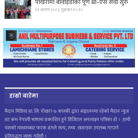
पोखरामा बीवाइडीको पूर्ण थ्री–एस सेवा सुरु
२१ श्रावण २०८३, शुक्रबार १८:१०
हाम्रो बारेमा
मैदान मिडिया प्रा. लि. पाेखरा-७ कास्की द्वारा संञ्चालनमा रहेको मैदान न्युज
डट कम नेपाली भाषामा प्रकाशित हुने डिजिटल अनलाइन पत्रिका हो । हामी
यसको माध्यमबाट फरक ढंगले सत्य, तथ्य खवरहरु उपलब्ध गराउने
प्रतिवद्धता व्यक्त गर्दछौं ।