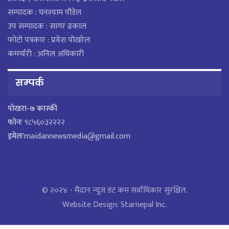
सम्पादक : घनश्याम पौडेल
उप सम्पादक : सागर ढकाल
फोटो पत्रकार : प्रवेश पोखरेल
कमर्चारी : अनिल अधिकारी
सम्पर्क
पाेखरा-७ कास्की
फोनः
९८५६०३२२२२
इमेलः
maidannewsmedia@gmail.com
© २०२४ - मैदान न्यूज डट कम सर्वाधिकार सुरक्षित.
Website Design:
Starnepal Inc.