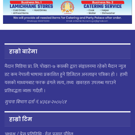
हाम्रो बारेमा
मैदान मिडिया प्रा. लि. पाेखरा-७ कास्की द्वारा संञ्चालनमा रहेको मैदान न्युज
डट कम नेपाली भाषामा प्रकाशित हुने डिजिटल अनलाइन पत्रिका हो । हामी
यसको माध्यमबाट फरक ढंगले सत्य, तथ्य खवरहरु उपलब्ध गराउने
प्रतिवद्धता व्यक्त गर्दछौं ।
सुचना बिभाग दर्ता नं. ४३६४-२०८०/८१
हाम्राे टिम
अध्यक्ष / प्रेस प्रतिनिधि : ईन्द्र प्रसाद पौडेल