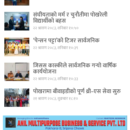
संघीयताको मर्म र चुनौतीमा पोखरेली
विद्यार्थीको बहस
२२ श्रावण २०८३, शनिबार १०:५०
‘पेन्सन पट्टा’को टिजर सार्वजनिक
२२ श्रावण २०८३, शनिबार १०:३९
जिसस कास्कीले सार्वजनिक गर्‍यो वार्षिक
कार्ययोजना
२२ श्रावण २०८३, शनिबार १०:३३
पोखरामा बीवाइडीको पूर्ण थ्री–एस सेवा सुरु
२१ श्रावण २०८३, शुक्रबार १८:१०